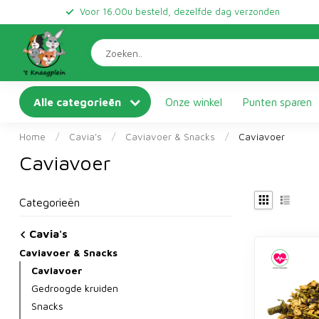
Voor 16.00u besteld, dezelfde dag verzonden
Alle categorieën
Onze winkel
Punten sparen
Home
/
Cavia's
/
Caviavoer & Snacks
/
Caviavoer
Caviavoer
Categorieën
Cavia's
Caviavoer & Snacks
Caviavoer
Gedroogde kruiden
Snacks