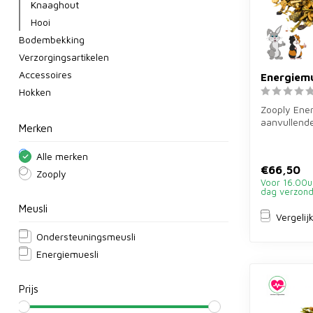
Knaaghout
Hooi
Bodembekking
Verzorgingsartikelen
Accessoires
Energiemu
Hokken
Zooply Ener
aanvullende
Merken
kg voor koni
Alle merken
€66,50
Zooply
Voor 16.00u
dag verzon
Meusli
Vergelij
Ondersteuningsmeusli
Energiemuesli
Prijs