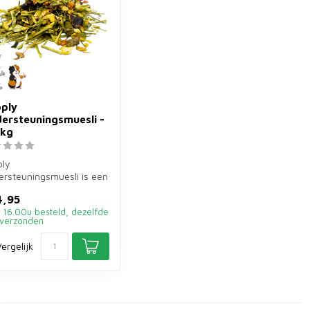
ply
ersteuningsmuesli -
 kg
ply
rsteuningsmuesli is een
ullende muesli van 3,5
4,95
oor konijnen e...
 16.00u besteld, dezelfde
verzonden
ergelijk