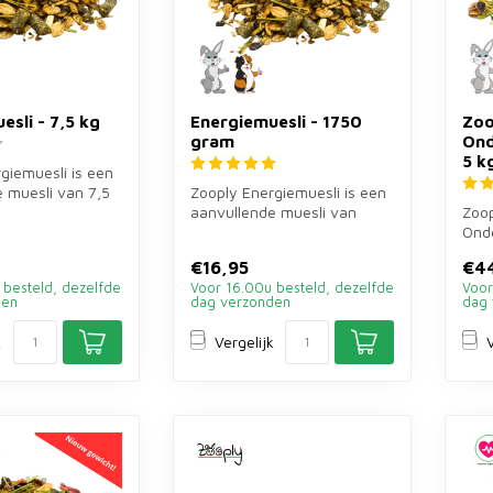
esli - 7,5 kg
Energiemuesli - 1750
Zoo
gram
Ond
5 k
giemuesli is een
 muesli van 7,5
Zooply Energiemuesli is een
jnen en cavia...
aanvullende muesli van
Zoo
1750 gram voor konijnen en
Onde
ca...
aanv
€16,95
€4
voor
 besteld, dezelfde
Voor 16.00u besteld, dezelfde
Voor
den
dag verzonden
dag 
k
Vergelijk
V