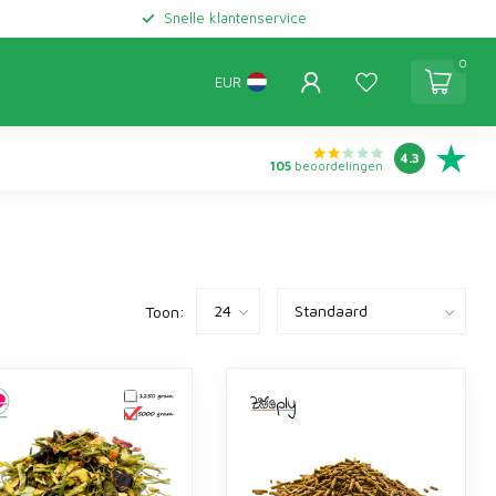
Snelle klantenservice
0
EUR
4.3
105
beoordelingen
Toon: