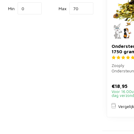
Min
Max
Ondersteu
1750 gra
Zooply
Ondersteuni
aanvullend
1750 gram v
€18,95
Voor 16.00u
dag verzon
Vergelij