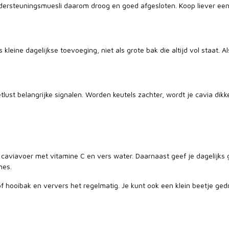
ersteuningsmuesli daarom droog en goed afgesloten. Koop liever een h
eine dagelijkse toevoeging, niet als grote bak die altijd vol staat. Als
ust belangrijke signalen. Worden keutels zachter, wordt je cavia dikker
caviavoer met vitamine C en vers water. Daarnaast geef je dagelijks g
nes.
f of hooibak en ververs het regelmatig. Je kunt ook een klein beetje g