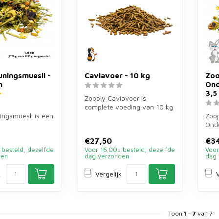
ningsmuesli -
Caviavoer - 10 kg
Zoo
m
Ond
3,5
Zooply Caviavoer is
complete voeding van 10 kg
ngsmuesli is een
met extra vitamine C voor
Zoo
e muesli van
cavia's...
Onde
oor konijne...
aanv
€27,50
€3
kg v
 besteld, dezelfde
Voor 16.00u besteld, dezelfde
Voor
den
dag verzonden
dag 
k
Vergelijk
V
Toon
1
-
7
van 7