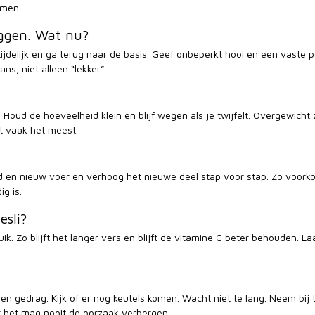
emen.
iggen. Wat nu?
tijdelijk en ga terug naar de basis. Geef onbeperkt hooi en een vaste p
ns, niet alleen “lekker”.
t. Houd de hoeveelheid klein en blijf wegen als je twijfelt. Overgewich
t vaak het meest.
n nieuw voer en verhoog het nieuwe deel stap voor stap. Zo voorkom 
g is.
sli?
k. Zo blijft het langer vers en blijft de vitamine C beter behouden. La
 en gedrag. Kijk of er nog keutels komen. Wacht niet te lang. Neem bij 
 het mag nooit de oorzaak verbergen.