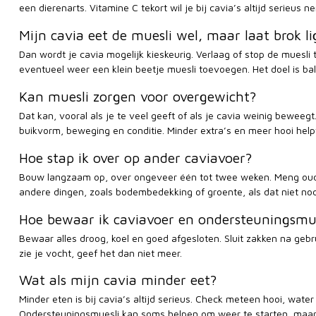
een dierenarts. Vitamine C tekort wil je bij cavia’s altijd serieus n
Mijn cavia eet de muesli wel, maar laat brok l
Dan wordt je cavia mogelijk kieskeurig. Verlaag of stop de muesli 
eventueel weer een klein beetje muesli toevoegen. Het doel is bala
Kan muesli zorgen voor overgewicht?
Dat kan, vooral als je te veel geeft of als je cavia weinig beweeg
buikvorm, beweging en conditie. Minder extra’s en meer hooi help
Hoe stap ik over op ander caviavoer?
Bouw langzaam op, over ongeveer één tot twee weken. Meng oud e
andere dingen, zoals bodembedekking of groente, als dat niet nodi
Hoe bewaar ik caviavoer en ondersteuningsmue
Bewaar alles droog, koel en goed afgesloten. Sluit zakken na gebrui
zie je vocht, geef het dan niet meer.
Wat als mijn cavia minder eet?
Minder eten is bij cavia’s altijd serieus. Check meteen hooi, water
Ondersteuningsmuesli kan soms helpen om weer te starten, maar