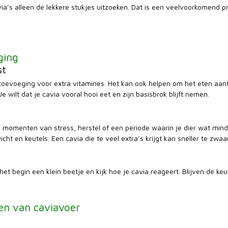
via’s alleen de lekkere stukjes uitzoeken. Dat is een veelvoorkomend
ging
st
toevoeging voor extra vitamines. Het kan ook helpen om het eten aantre
e wilt dat je cavia vooral hooi eet en zijn basisbrok blijft nemen.
momenten van stress, herstel of een periode waarin je dier wat mind
cht en keutels. Een cavia die te veel extra’s krijgt kan sneller te zwa
het begin een klein beetje en kijk hoe je cavia reageert. Blijven de ke
ven van caviavoer