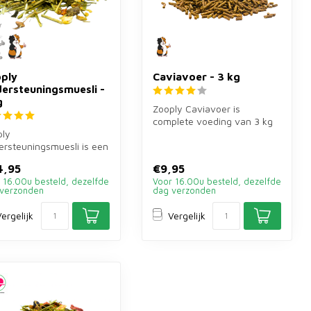
ply
Caviavoer - 3 kg
ersteuningsmuesli -
g
Zooply Caviavoer is
complete voeding van 3 kg
ply
met extra vitamine C voor
rsteuningsmuesli is een
cavia's....
ullende muesli van 5 kg
4,95
€9,95
 konijnen en ...
 16.00u besteld, dezelfde
Voor 16.00u besteld, dezelfde
verzonden
dag verzonden
ergelijk
Vergelijk