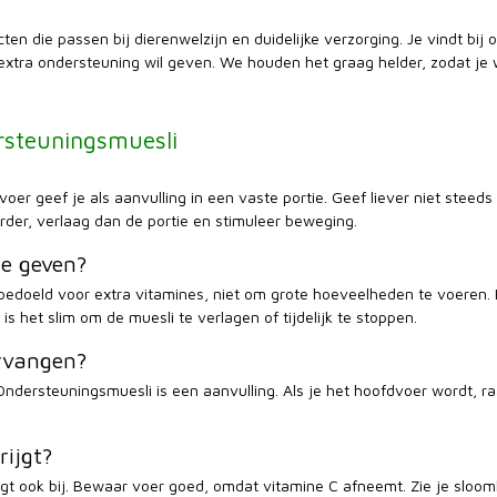
ten die passen bij dierenwelzijn en duidelijke verzorging. Je vindt bi
 extra ondersteuning wil geven. We houden het graag helder, zodat je
rsteuningsmuesli
voer geef je als aanvulling in een vaste portie. Geef liever niet steeds 
aarder, verlaag dan de portie en stimuleer beweging.
te geven?
is bedoeld voor extra vitamines, niet om grote hoeveelheden te voeren. 
 is het slim om de muesli te verlagen of tijdelijk te stoppen.
rvangen?
ndersteuningsmuesli is een aanvulling. Als je het hoofdvoer wordt, raak
rijgt?
gt ook bij. Bewaar voer goed, omdat vitamine C afneemt. Zie je sloomh