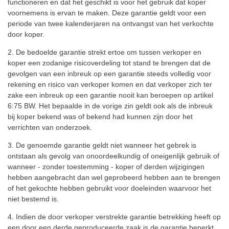
functioneren en dat het geschikt is voor het gebruik dat koper
voornemens is ervan te maken. Deze garantie geldt voor een
periode van twee kalenderjaren na ontvangst van het verkochte
door koper.
2. De bedoelde garantie strekt ertoe om tussen verkoper en
koper een zodanige risicoverdeling tot stand te brengen dat de
gevolgen van een inbreuk op een garantie steeds volledig voor
rekening en risico van verkoper komen en dat verkoper zich ter
zake een inbreuk op een garantie nooit kan beroepen op artikel
6:75 BW. Het bepaalde in de vorige zin geldt ook als de inbreuk
bij koper bekend was of bekend had kunnen zijn door het
verrichten van onderzoek.
3. De genoemde garantie geldt niet wanneer het gebrek is
ontstaan als gevolg van onoordeelkundig of oneigenlijk gebruik of
wanneer - zonder toestemming - koper of derden wijzigingen
hebben aangebracht dan wel geprobeerd hebben aan te brengen
of het gekochte hebben gebruikt voor doeleinden waarvoor het
niet bestemd is.
4. Indien de door verkoper verstrekte garantie betrekking heeft op
een door een derde geproduceerde zaak is de garantie beperkt