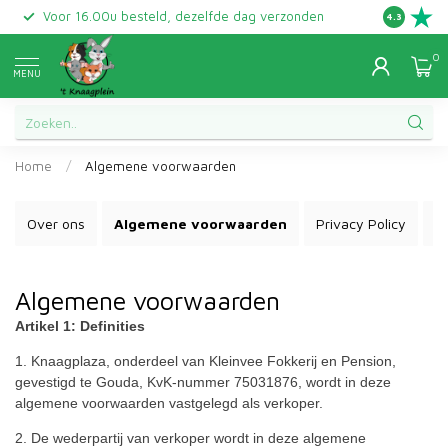
Voor 16.00u besteld, dezelfde dag verzonden
Gratis ret
4.3
0
MENU
Home
/
Algemene voorwaarden
Over ons
Algemene voorwaarden
Privacy Policy
V
Algemene voorwaarden
Artikel 1: Definities
1. Knaagplaza, onderdeel van Kleinvee Fokkerij en Pension,
gevestigd te Gouda, KvK-nummer 75031876, wordt in deze
algemene voorwaarden vastgelegd als verkoper.
2. De wederpartij van verkoper wordt in deze algemene