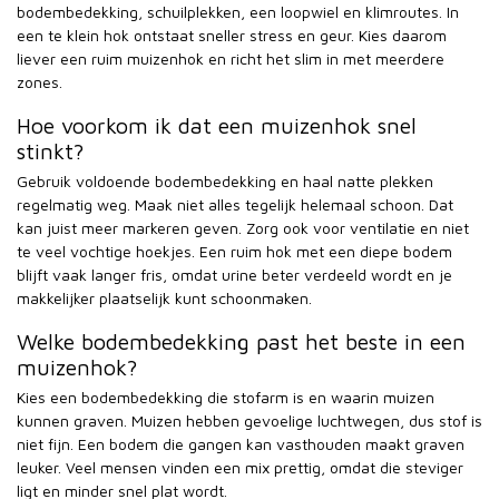
bodembedekking, schuilplekken, een loopwiel en klimroutes. In
een te klein hok ontstaat sneller stress en geur. Kies daarom
liever een ruim muizenhok en richt het slim in met meerdere
zones.
Hoe voorkom ik dat een muizenhok snel
stinkt?
Gebruik voldoende bodembedekking en haal natte plekken
regelmatig weg. Maak niet alles tegelijk helemaal schoon. Dat
kan juist meer markeren geven. Zorg ook voor ventilatie en niet
te veel vochtige hoekjes. Een ruim hok met een diepe bodem
blijft vaak langer fris, omdat urine beter verdeeld wordt en je
makkelijker plaatselijk kunt schoonmaken.
Welke bodembedekking past het beste in een
muizenhok?
Kies een bodembedekking die stofarm is en waarin muizen
kunnen graven. Muizen hebben gevoelige luchtwegen, dus stof is
niet fijn. Een bodem die gangen kan vasthouden maakt graven
leuker. Veel mensen vinden een mix prettig, omdat die steviger
ligt en minder snel plat wordt.