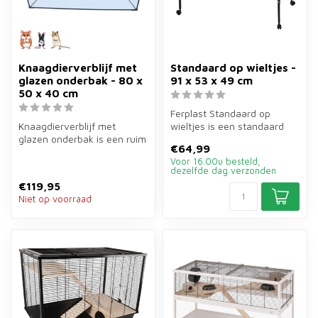
Knaagdierverblijf met
Standaard op wieltjes -
glazen onderbak - 80 x
91 x 53 x 49 cm
50 x 40 cm
Ferplast Standaard op
Knaagdierverblijf met
wieltjes is een standaard
glazen onderbak is een ruim
van 91×53×49 cm voor
€64,99
verblijf van 80×50×40 cm
Ferplast ve...
Voor 16.00u besteld,
voor ...
dezelfde dag verzonden
€119,95
Niet op voorraad