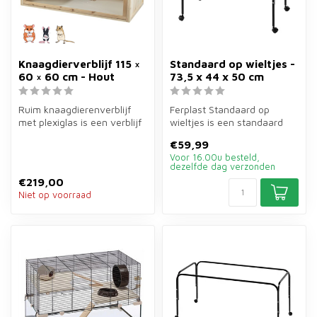
Knaagdierverblijf 115 ×
Standaard op wieltjes -
60 × 60 cm - Hout
73,5 x 44 x 50 cm
Ruim knaagdierenverblijf
Ferplast Standaard op
met plexiglas is een verblijf
wieltjes is een standaard
van hout van 115×60×60
van 73,5×44×50 cm voor
€59,99
cm...
Ferplast ...
Voor 16.00u besteld,
dezelfde dag verzonden
€219,00
Niet op voorraad