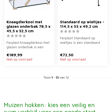
Knaagdierkooi met
Standaard op wieltjes -
glazen onderbak 78,5 x
114,5 x 53 x 49,2 cm
45,5 x 52,5 cm
Ferplast Standaard op
Ferplast knaagdierkooi met
wieltjes is een standaard
glazen onderbak is een
van 114,5×53×49,2 cm voor
verblijf van 78,5×45,5×52,5
Ferpla...
€189,99
€72,50
cm...
Niet op voorraad
Niet op voorraad
Toon
1
-
12
van 12
Muizen hokken: kies een veilig en
ruim verblijf voor een goede start