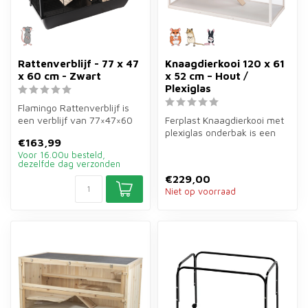
Rattenverblijf - 77 x 47
Knaagdierkooi 120 x 61
x 60 cm - Zwart
x 52 cm – Hout /
Plexiglas
Flamingo Rattenverblijf is
een verblijf van 77×47×60
Ferplast Knaagdierkooi met
cm in zwart voor
plexiglas onderbak is een
€163,99
dwergratte...
luxe verblijf van
Voor 16.00u besteld,
120×61×52...
dezelfde dag verzonden
€229,00
Niet op voorraad