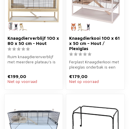
Knaagdierverblijf 100 x
Knaagdierkooi 100 x 61
80 x 50 cm - Hout
x 50 cm – Hout /
Plexiglas
Ruim knaagdierenverblijf
met meerdere plateau's is
Ferplast Knaagdierkooi met
een verblijf van hout van
plexiglas onderbak is een
100...
luxe verblijf van
€199,00
€179,00
100×61×50...
Niet op voorraad
Niet op voorraad