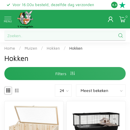
Voor 16.00u besteld, dezelfde dag verzonden
Gratis ret
4.3
0
MENU
Home
/
Muizen
/
Hokken
/
Hokken
Hokken
Filters