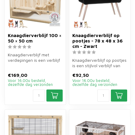
Knaagdierverblijf 100 ×
Knaagdierverblijf op
50 × 50 cm
pootjes - 78 x 48 x 36
cm - Zwart
Knaagdierverblijf met
verdiepingen is een verblijf
Knaagdierverblijf op pootjes
van hout met plexiglas van
is een stijlvol verblijf van
10...
78×48×36 cm in zwart v...
€169,00
€92,50
Voor 16.00u besteld,
Voor 16.00u besteld,
dezelfde dag verzonden
dezelfde dag verzonden