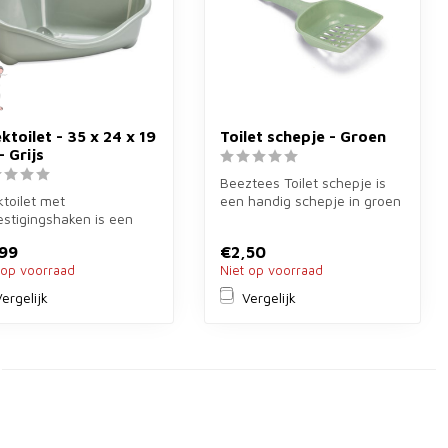
ktoilet - 35 x 24 x 19
Toilet schepje - Groen
- Grijs
Beeztees Toilet schepje is
toilet met
een handig schepje in groen
stigingshaken is een
voor het reinigen van hoe...
toilet van 35×24×19 cm
99
€2,50
ijs voor...
 op voorraad
Niet op voorraad
ergelijk
Vergelijk