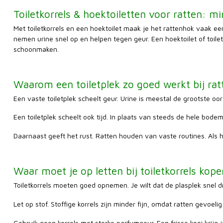
Toiletkorrels & hoektoiletten voor ratten: 
Met toiletkorrels en een hoektoilet maak je het rattenhok vaak een s
nemen urine snel op en helpen tegen geur. Een hoektoilet of toiletba
schoonmaken.
Waarom een toiletplek zo goed werkt bij rat
Een vaste toiletplek scheelt geur. Urine is meestal de grootste o
Een toiletplek scheelt ook tijd. In plaats van steeds de hele bode
Daarnaast geeft het rust. Ratten houden van vaste routines. Als h
Waar moet je op letten bij toiletkorrels kope
Toiletkorrels moeten goed opnemen. Je wilt dat de plasplek snel dro
Let op stof. Stoffige korrels zijn minder fijn, omdat ratten gevoelig 
Gebruik geen korrels met sterke parfumgeur. Een frisse kooi krij