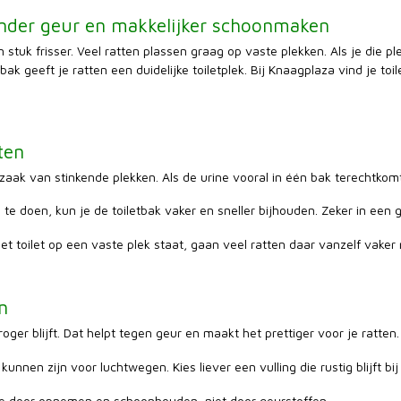
minder geur en makkelijker schoonmaken
tuk frisser. Veel ratten plassen graag op vaste plekken. Als je die plek 
k geeft je ratten een duidelijke toiletplek. Bij Knaagplaza vind je toil
ten
orzaak van stinkende plekken. Als de urine vooral in één bak terechtko
m te doen, kun je de toiletbak vaker en sneller bijhouden. Zeker in een
et toilet op een vaste plek staat, gaan veel ratten daar vanzelf vaker 
n
ger blijft. Dat helpt tegen geur en maakt het prettiger voor je ratten.
kunnen zijn voor luchtwegen. Kies liever een vulling die rustig blijft bij
g je door opnemen en schoonhouden, niet door geurstoffen.