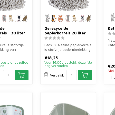
lde
Gerecycelde
Kat
els - 30 liter
papierkorrels 20 liter
Natu
re is stofvrije
Back-2-Nature papierkorrels
Kato
kking van
is stofvrije bodembedekking
bod
papier voor
van 20 liter van meer da...
lite
€18,25
.
 besteld, dezelfde
Voor 16.00u besteld, dezelfde
€26
den
dag verzonden
Niet
k
Vergelijk
V