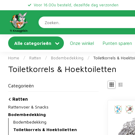
Voor 16.00u besteld, dezelfde dag verzonden
Alle categorieën
Onze winkel
Punten sparen
Home
/
Ratten
/
Bodembedekking
/
Toiletkorrels & Hoektoi
Toiletkorrels & Hoektoiletten
Categorieën
Ratten
Rattenvoer & Snacks
Bodembedekking
Bodembedekking
Toiletkorrels & Hoektoiletten