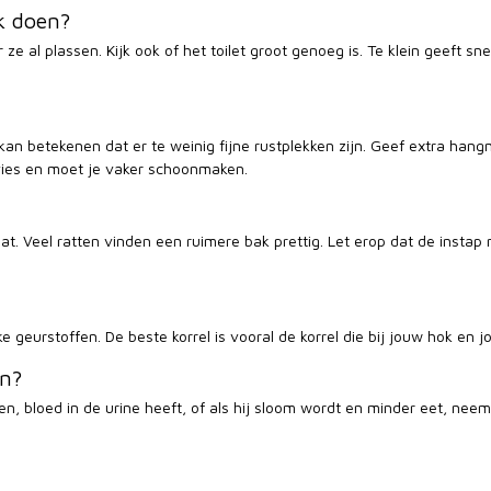
ik doen?
r ze al plassen. Kijk ook of het toilet groot genoeg is. Te klein geeft s
kan betekenen dat er te weinig fijne rustplekken zijn. Geef extra hangm
er vies en moet je vaker schoonmaken.
at. Veel ratten vinden een ruimere bak prettig. Let erop dat de instap 
 geurstoffen. De beste korrel is vooral de korrel die bij jouw hok en 
en?
bben, bloed in de urine heeft, of als hij sloom wordt en minder eet, ne