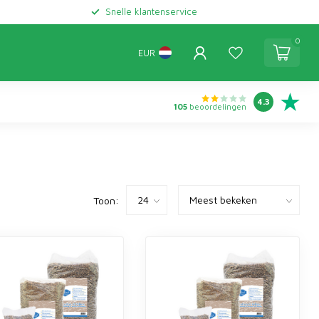
Snelle klantenservice
0
EUR
4.3
105
beoordelingen
Toon: