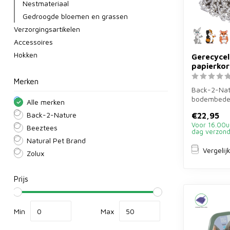
Nestmateriaal
Gedroogde bloemen en grassen
Verzorgingsartikelen
Accessoires
Hokken
Gerecyce
papierkorr
Merken
Back-2-Natu
bodembede
Alle merken
gerecyceld 
€22,95
Back-2-Nature
konijnen, c..
Voor 16.00u
Beeztees
dag verzon
Natural Pet Brand
Vergelij
Zolux
Prijs
Min
Max