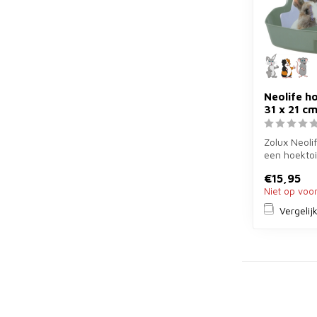
Neolife ho
31 x 21 c
Zolux Neolif
een hoektoi
cm in groen 
€15,95
Niet op voo
Vergelij