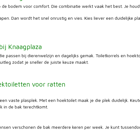
 op de bodem voor comfort. Die combinatie werkt vaak het best. Je houdt
en. Dan wordt het snel onrustig en vies. Kies liever een duidelijke pla
bij Knaagplaza
e passen bij dierenwelzijn en dagelijks gemak. Toiletkorrels en hoekto
uitleg zodat je sneller de juiste keuze maakt.
ektoiletten voor ratten
 een vaste plasplek. Met een hoektoilet maak je die plek duidelijk. Ke
ek in de bak terechtkomt.
mensen verschonen de bak meerdere keren per week. Je kunt tussendoor n