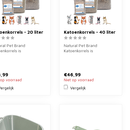
oenkorrels - 20 liter
Katoenkorrels - 40 liter
ral Pet Brand
Natural Pet Brand
enkorrels is
Katoenkorrels is
embedekking van 20
bodembedekking van 40
r van geperste kato...
liter van geperste kato...
,99
€46,99
 op voorraad
Niet op voorraad
ergelijk
Vergelijk