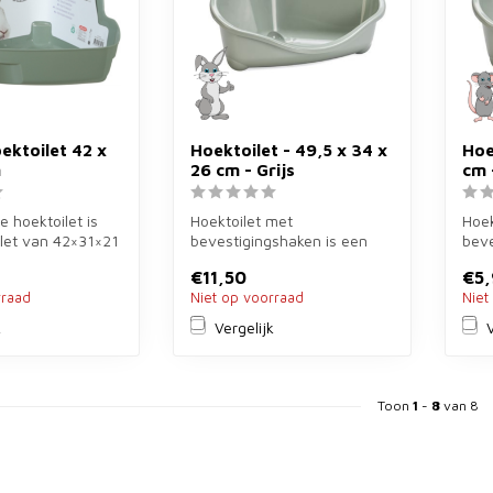
ektoilet 42 x
Hoektoilet - 49,5 x 34 x
Hoe
m
26 cm - Grijs
cm 
e hoektoilet is
Hoektoilet met
Hoek
let van 42×31×21
bevestigingshaken is een
beve
voor ratten ...
toilet van 49,5×34×26 cm in
hoek
€11,50
€5,
grijs voor k...
in gr
rraad
Niet op voorraad
Niet
k
Vergelijk
V
Toon
1
-
8
van 8