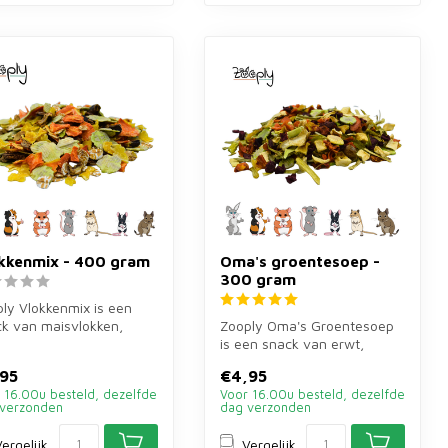
kkenmix - 400 gram
Oma's groentesoep -
300 gram
ly Vlokkenmix is een
k van maisvlokken,
Zooply Oma's Groentesoep
envlokken,
is een snack van erwt,
elvlokken, ta...
aardappel, pastinaak,
95
€4,95
bietenwort...
 16.00u besteld, dezelfde
Voor 16.00u besteld, dezelfde
verzonden
dag verzonden
ergelijk
Vergelijk