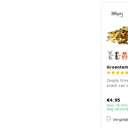
Groentem
Zooply Groe
snack van w
erwtenvlok
kn...
€4,95
Voor 16.00u
dag verzon
Vergelij