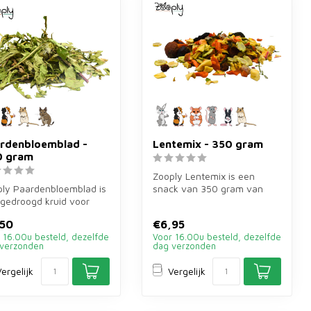
rdenbloemblad -
Lentemix - 350 gram
0 gram
Zooply Lentemix is een
ly Paardenbloemblad is
snack van 350 gram van
gedroogd kruid voor
erwt, wortel, komkommer,
jnen, cavia's en
pastinaak...
,50
€6,95
gdie...
 16.00u besteld, dezelfde
Voor 16.00u besteld, dezelfde
verzonden
dag verzonden
ergelijk
Vergelijk