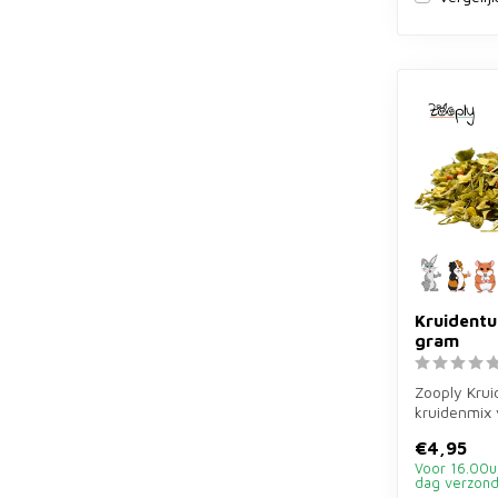
Kruidentu
gram
Zooply Krui
kruidenmix 
pastinaak, p
€4,95
paard...
Voor 16.00u
dag verzon