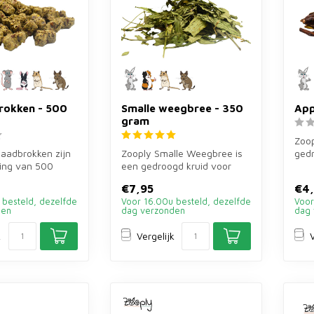
rokken - 500
Smalle weegbree - 350
App
gram
Zoop
zaadbrokken zijn
Zooply Smalle Weegbree is
ged
ling van 500
een gedroogd kruid voor
voor
onijnen, cavia's
konijnen, cavia's en
knaa
€7,95
€4
knaagdier...
 besteld, dezelfde
Voor 16.00u besteld, dezelfde
Voor
den
dag verzonden
dag 
k
Vergelijk
V