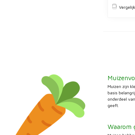
Vergelij
Muizenvoe
Muizen zijn k
basis belangri
onderdeel van
geeft.
Waarom g