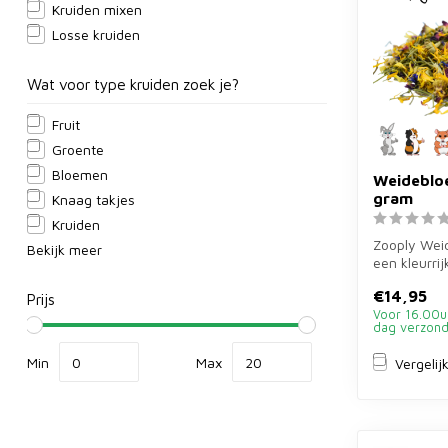
Kruiden mixen
Losse kruiden
Wat voor type kruiden zoek je?
Fruit
Groente
Bloemen
Weideblo
gram
Knaag takjes
Kruiden
Zooply Wei
Bekijk meer
een kleurri
gedroogde 
€14,95
Prijs
kruiden voor
Voor 16.00u
dag verzon
Min
Max
Vergelij