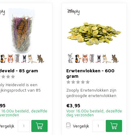
develd - 85 gram
Erwtenvlokken - 600
gram
ly Heideveld is een
ijkingsproduct van 85
Zooply Erwtenvlokken zijn
 van groene haver,
gedroogde erwtenvlokken
ie...
voor konijnen, cavia's en
95
€3,95
ande...
 16.00u besteld, dezelfde
Voor 16.00u besteld, dezelfde
verzonden
dag verzonden
ergelijk
Vergelijk