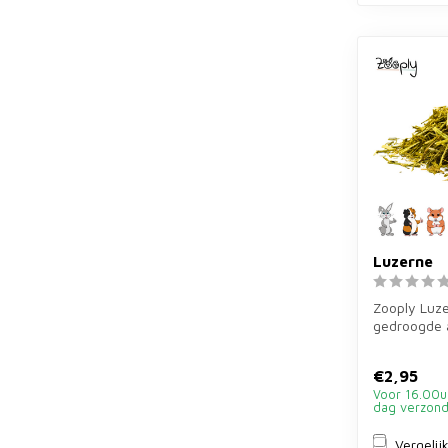
Luzerne
Zooply Luze
gedroogde 
alfalfa voor
en...
€2,95
Voor 16.00u
dag verzon
Vergelij