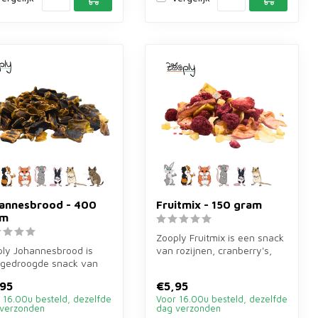
annesbrood - 400
Fruitmix - 150 gram
am
Zooply Fruitmix is een snack
ly Johannesbrood is
van rozijnen, cranberry's,
 gedroogde snack van
banaan, abrikoos, ananas...
annesbroodpeulen voor
95
€5,95
ne...
 16.00u besteld, dezelfde
Voor 16.00u besteld, dezelfde
verzonden
dag verzonden