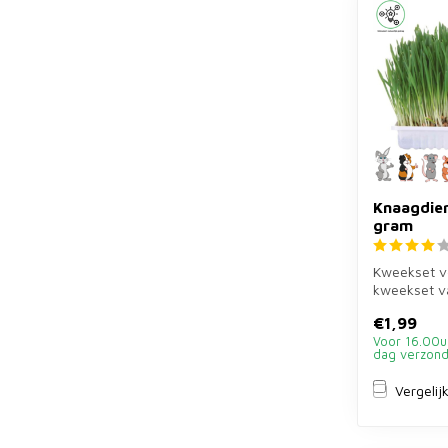
Knaagdier
gram
Kweekset vo
kweekset v
waarmee je 
€1,99
kweekt...
Voor 16.00u
dag verzon
Vergelij