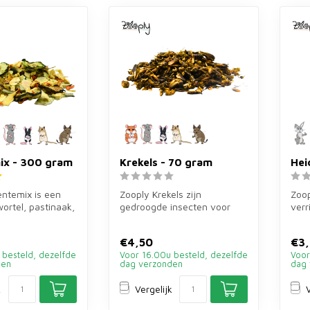
ix - 300 gram
Krekels - 70 gram
Hei
ntemix is een
Zooply Krekels zijn
Zoop
ortel, pastinaak,
gedroogde insecten voor
verr
ken, pompoen,
hamsters, ratten, gerbils,
gram
muizen en...
trosg
€4,50
€3,
 besteld, dezelfde
Voor 16.00u besteld, dezelfde
Voor
den
dag verzonden
dag 
k
Vergelijk
V