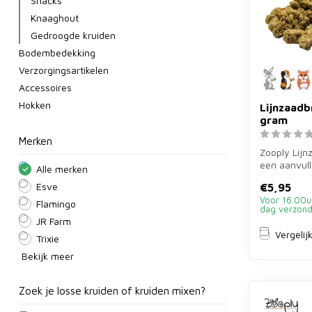
Snacks
Knaaghout
Gedroogde kruiden
Bodembedekking
Verzorgingsartikelen
Accessoires
Hokken
Lijnzaadb
gram
Merken
Zooply Lijn
een aanvul
Alle merken
gram voor k
€5,95
Esve
e...
Voor 16.00u
Flamingo
dag verzon
JR Farm
Vergelij
Trixie
Bekijk meer
Zoek je losse kruiden of kruiden mixen?