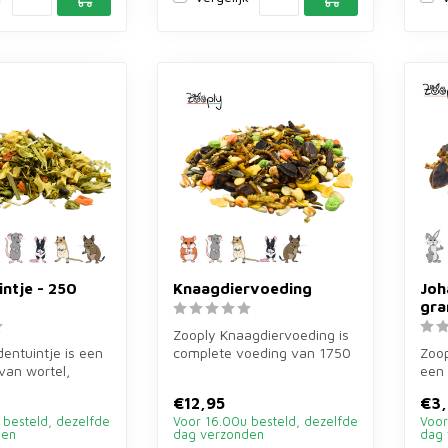
intje - 250
Knaagdiervoeding
Joh
gr
Zooply Knaagdiervoeding is
dentuintje is een
complete voeding van 1750
Zoop
van wortel,
gram voor hamsters,
een
eterselie,
gerbils...
joh
€12,95
€3,
konij
 besteld, dezelfde
Voor 16.00u besteld, dezelfde
Voor
den
dag verzonden
dag 