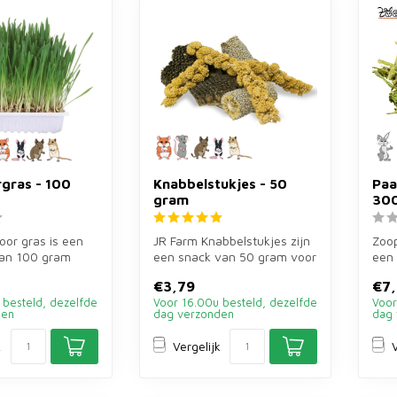
gras - 100
Knabbelstukjes - 50
Paa
gram
30
or gras is een
JR Farm Knabbelstukjes zijn
Zoop
an 100 gram
een snack van 50 gram voor
een 
zelf vers gras
konijnen en knaagdieren. ...
koni
€3,79
€7
knaa
 besteld, dezelfde
Voor 16.00u besteld, dezelfde
Voor
den
dag verzonden
dag 
k
Vergelijk
V