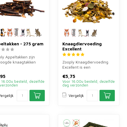
eltakken - 275 gram
Knaagdiervoeding
Excellent
ly Appeltakken zijn
roogde knaagtakken
Zooply Knaagdiervoeding
 konijnen, cavia's en
Excellent is een
gdie...
hoogwaardige complete
,95
€5,75
voeding voor hams...
 16.00u besteld, dezelfde
Voor 16.00u besteld, dezelfde
verzonden
dag verzonden
ergelijk
Vergelijk