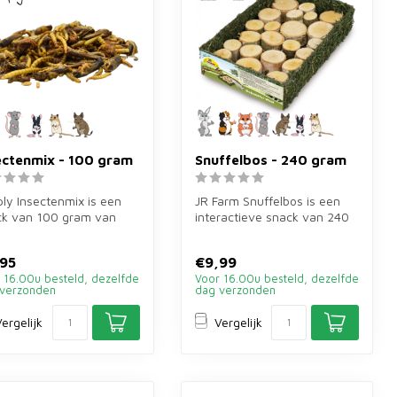
ectenmix - 100 gram
Snuffelbos - 240 gram
ly Insectenmix is een
JR Farm Snuffelbos is een
ck van 100 gram van
interactieve snack van 240
lwormen, zijderupsen,
gram voor konijnen en
k...
knaag...
95
€9,99
 16.00u besteld, dezelfde
Voor 16.00u besteld, dezelfde
verzonden
dag verzonden
ergelijk
Vergelijk