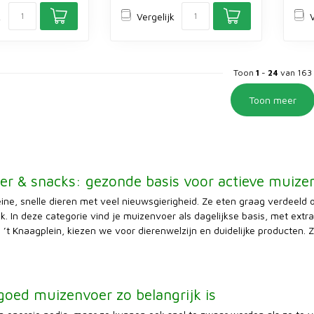
k
Vergelijk
V
Toon
1
-
24
van 163
Toon meer
r & snacks: gezonde basis voor actieve muize
leine, snelle dieren met veel nieuwsgierigheid. Ze eten graag verdeel
jk. In deze categorie vind je muizenvoer als dagelijkse basis, met ext
 ’t Knaagplein, kiezen we voor dierenwelzijn en duidelijke producten
oed muizenvoer zo belangrijk is