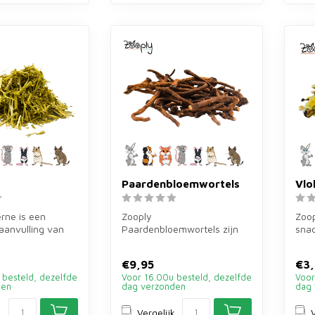
Paardenbloemwortels
Vlo
rne is een
Zooply
Zoop
aanvulling van
Paardenbloemwortels zijn
snac
 konijnen, cavia's
een gedroogde snack voor
erwt
konijnen, cavia's en kn...
wort
€9,95
€3,
 besteld, dezelfde
Voor 16.00u besteld, dezelfde
Voor
den
dag verzonden
dag 
k
Vergelijk
V