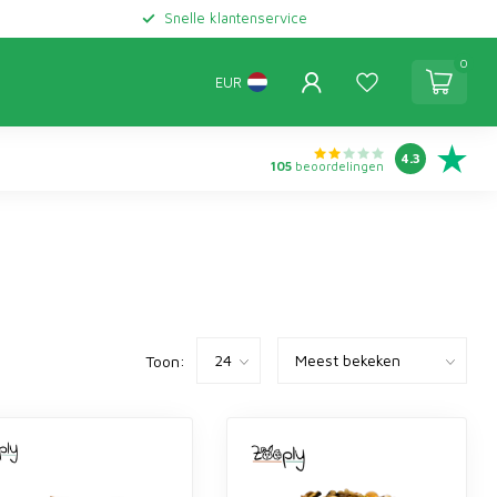
Snelle klantenservice
0
EUR
4.3
105
beoordelingen
Toon: