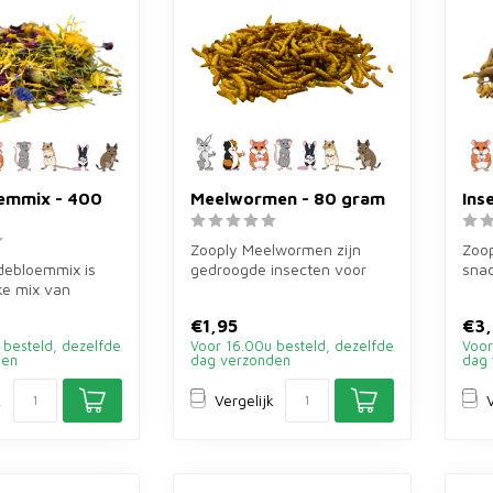
emmix - 400
Meelwormen - 80 gram
Ins
Zooply Meelwormen zijn
Zoop
debloemmix is
gedroogde insecten voor
sna
jke mix van
hamsters, ratten en andere
mee
bloemen en
omnivo...
sprin
€1,95
€3,
...
 besteld, dezelfde
Voor 16.00u besteld, dezelfde
Voor
den
dag verzonden
dag 
k
Vergelijk
V