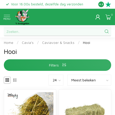
Voor 16.00u besteld, dezelfde dag verzonden
Gratis ret
4.3
0
MENU
Home
/
Cavia's
/
Caviavoer & Snacks
/
Hooi
Hooi
Filters