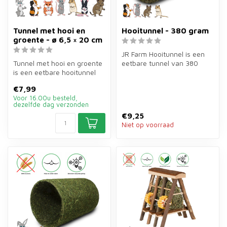
Tunnel met hooi en
Hooitunnel - 380 gram
groente - ø 6,5 × 20 cm
JR Farm Hooitunnel is een
Tunnel met hooi en groente
eetbare tunnel van 380
is een eetbare hooitunnel
gram van bergweidehooi
van ø6,5×20 cm van 25
voor cav...
€7,99
gram ...
Voor 16.00u besteld,
dezelfde dag verzonden
€9,25
Niet op voorraad