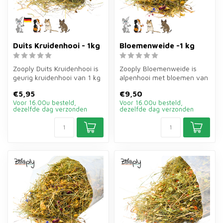
Duits Kruidenhooi - 1kg
Bloemenweide -1 kg
Zooply Duits Kruidenhooi is
Zooply Bloemenweide is
geurig kruidenhooi van 1 kg
alpenhooi met bloemen van
voor konijnen, cavia's e...
1 kg voor konijnen en
€5,95
€9,50
cavia's. ...
Voor 16.00u besteld,
Voor 16.00u besteld,
dezelfde dag verzonden
dezelfde dag verzonden