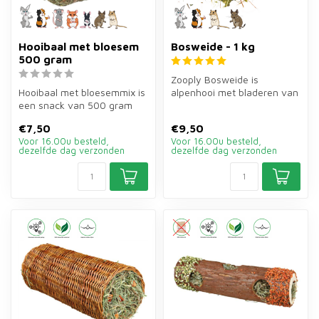
Hooibaal met bloesem
Bosweide - 1 kg
500 gram
Zooply Bosweide is
Hooibaal met bloesemmix is
alpenhooi met bladeren van
een snack van 500 gram
1 kg voor konijnen en
van weidehooi met
cavia's. Bev...
€7,50
€9,50
bloesemmix v...
Voor 16.00u besteld,
Voor 16.00u besteld,
dezelfde dag verzonden
dezelfde dag verzonden