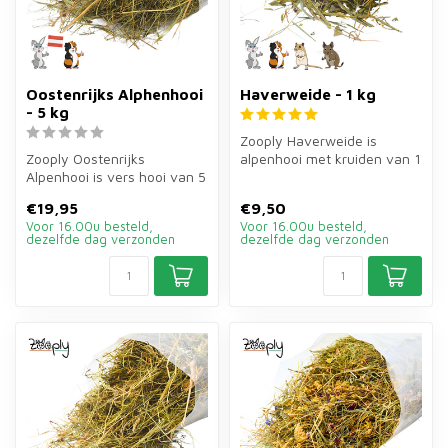
Oostenrijks Alphenhooi
Haverweide - 1 kg
- 5 kg
Zooply Haverweide is
Zooply Oostenrijks
alpenhooi met kruiden van 1
Alpenhooi is vers hooi van 5
kg voor konijnen en cavia's.
kg voor konijnen, cavia's en
Be...
€19,95
€9,50
and...
Voor 16.00u besteld,
Voor 16.00u besteld,
dezelfde dag verzonden
dezelfde dag verzonden