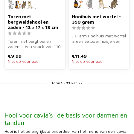
Toren met
Hooihuis met wortel -
bergweidehooi en
350 gram
zaden - 13 × 17 × 13 cm
JR Farm Hooihuis met wortel
Toren met berghooi en
is een eetbaar huisje van
zaden is een snack van 110
350 gram voor cavia's. Sch...
gram van natuurhout
€9,99
€11,49
gevuld met ...
Niet op voorraad
Niet op voorraad
Toon
1
-
22
van 22
Hooi voor cavia’s: de basis voor darmen en
tanden
Hooi is het belangrijkste onderdeel van het menu van een cavia.