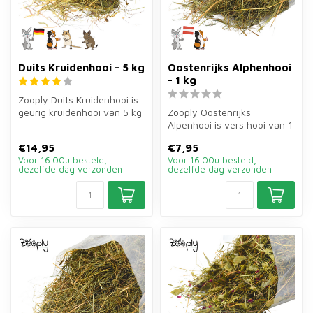
Duits Kruidenhooi - 5 kg
Oostenrijks Alphenhooi
- 1 kg
Zooply Duits Kruidenhooi is
geurig kruidenhooi van 5 kg
Zooply Oostenrijks
voor konijnen, cavia's e...
Alpenhooi is vers hooi van 1
kg voor konijnen, cavia's en
€14,95
€7,95
and...
Voor 16.00u besteld,
Voor 16.00u besteld,
dezelfde dag verzonden
dezelfde dag verzonden