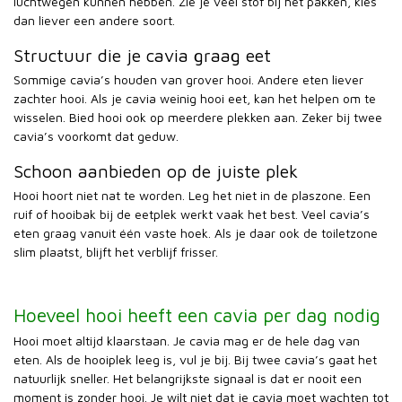
luchtwegen kunnen hebben. Zie je veel stof bij het pakken, kies
dan liever een andere soort.
Structuur die je cavia graag eet
Sommige cavia’s houden van grover hooi. Andere eten liever
zachter hooi. Als je cavia weinig hooi eet, kan het helpen om te
wisselen. Bied hooi ook op meerdere plekken aan. Zeker bij twee
cavia’s voorkomt dat geduw.
Schoon aanbieden op de juiste plek
Hooi hoort niet nat te worden. Leg het niet in de plaszone. Een
ruif of hooibak bij de eetplek werkt vaak het best. Veel cavia’s
eten graag vanuit één vaste hoek. Als je daar ook de toiletzone
slim plaatst, blijft het verblijf frisser.
Hoeveel hooi heeft een cavia per dag nodig
Hooi moet altijd klaarstaan. Je cavia mag er de hele dag van
eten. Als de hooiplek leeg is, vul je bij. Bij twee cavia’s gaat het
natuurlijk sneller. Het belangrijkste signaal is dat er nooit een
moment is zonder hooi. Je wilt niet dat je cavia moet wachten tot