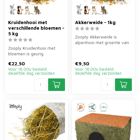
Kruidenhooi met
Akkerweide - 1kg
verschillende bloemen -
5 kg
Zooply Akkerweide is
alpenhooi met groente van
Zooply Kruidenhooi met
1 kg voor konijnen en
bloemen is geurig
cavia's. Be...
kruidenhooi van 5 kg voor
€22,50
€9,50
konijnen, cav...
Voor 16.00u besteld,
Voor 16.00u besteld,
dezelfde dag verzonden
dezelfde dag verzonden