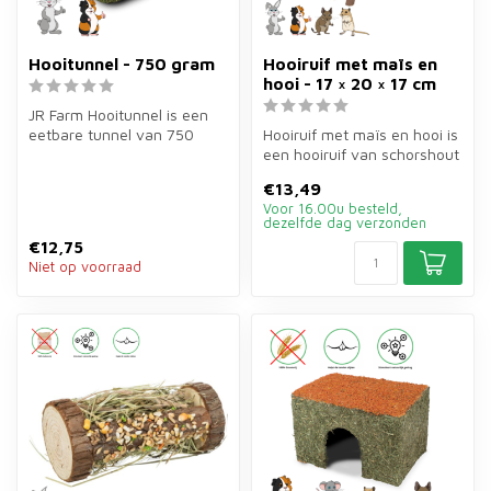
Hooitunnel - 750 gram
Hooiruif met maïs en
hooi - 17 × 20 × 17 cm
JR Farm Hooitunnel is een
eetbare tunnel van 750
Hooiruif met maïs en hooi is
gram voor konijnen en
een hooiruif van schorshout
knaagdier...
van 17×20×17 cm voor ko...
€13,49
Voor 16.00u besteld,
dezelfde dag verzonden
€12,75
Niet op voorraad