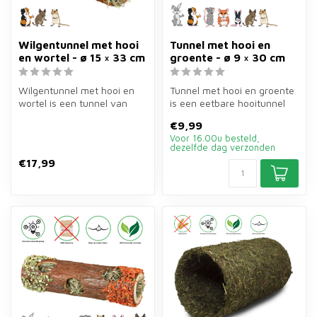
Wilgentunnel met hooi
Tunnel met hooi en
en wortel - ø 15 × 33 cm
groente - ø 9 × 30 cm
Wilgentunnel met hooi en
Tunnel met hooi en groente
wortel is een tunnel van
is een eetbare hooitunnel
wilgentenen van ø15×33 cm
van ø9×30 cm van 35 gram
€9,99
van ...
vo...
Voor 16.00u besteld,
dezelfde dag verzonden
€17,99