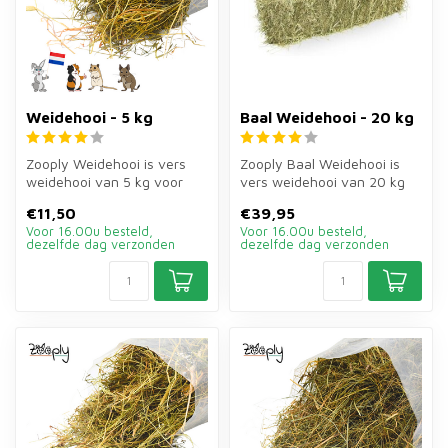
Weidehooi - 5 kg
Baal Weidehooi - 20 kg
Zooply Weidehooi is vers
Zooply Baal Weidehooi is
weidehooi van 5 kg voor
vers weidehooi van 20 kg
konijnen, cavia's en andere
voor konijnen, cavia's en
€11,50
€39,95
kna...
ande...
Voor 16.00u besteld,
Voor 16.00u besteld,
dezelfde dag verzonden
dezelfde dag verzonden