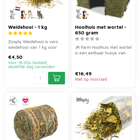
Weidehooi - 1 kg
Hooihuis met wortel -
650 gram
Zooply Weidehooi is vers
weidehooi van 1 kg voor
JR Farm Hooihuis met wortel
konijnen, cavia's en andere
is een eetbaar huisje van
€4,50
kna...
650 gram voor konijnen en
Voor 16.00u besteld,
...
dezelfde dag verzonden
€16,49
Niet op voorraad