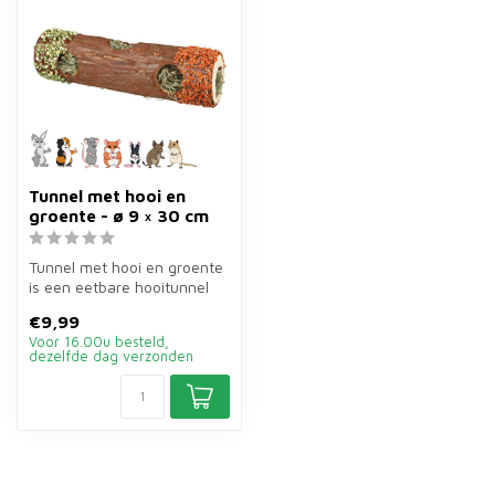
Tunnel met hooi en
groente - ø 9 × 30 cm
Tunnel met hooi en groente
is een eetbare hooitunnel
van ø9×30 cm van 35 gram
€9,99
vo...
Voor 16.00u besteld,
dezelfde dag verzonden