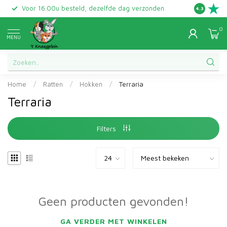
Voor 16.00u besteld, dezelfde dag verzonden
Gratis ret
4.3
0
MENU
Home
/
Ratten
/
Hokken
/
Terraria
Terraria
Filters
Geen producten gevonden!
GA VERDER MET WINKELEN