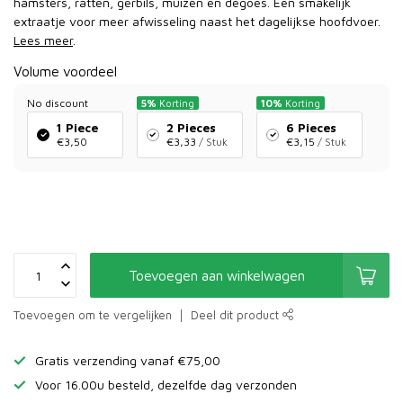
hamsters, ratten, gerbils, muizen en degoes. Een smakelijk
extraatje voor meer afwisseling naast het dagelijkse hoofdvoer.
Lees meer
.
Volume voordeel
No discount
5%
Korting
10%
Korting
1 Piece
2 Pieces
6 Pieces
€3,50
€3,33
/ Stuk
€3,15
/ Stuk
Toevoegen aan winkelwagen
Toevoegen om te vergelijken
Deel dit product
Gratis verzending vanaf €75,00
Voor 16.00u besteld, dezelfde dag verzonden