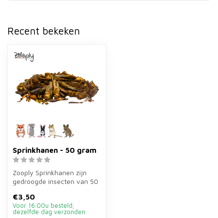
Recent bekeken
Sprinkhanen - 50 gram
Zooply Sprinkhanen zijn
gedroogde insecten van 50
gram voor hamsters, ratten,
€3,50
ge...
Voor 16.00u besteld,
dezelfde dag verzonden