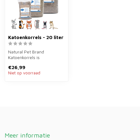
Katoenkorrels - 20 liter
Natural Pet Brand
Katoenkorrels is
bodembedekking van 20
€26,99
liter van geperste kato...
Niet op voorraad
Meer informatie