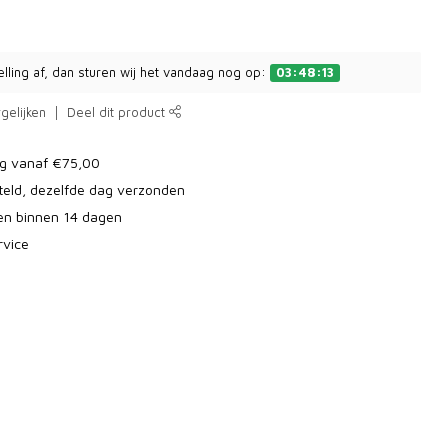
elling af, dan sturen wij het vandaag nog op:
03:48:13
gelijken
Deel dit product
ng vanaf €75,00
teld, dezelfde dag verzonden
ren binnen 14 dagen
rvice