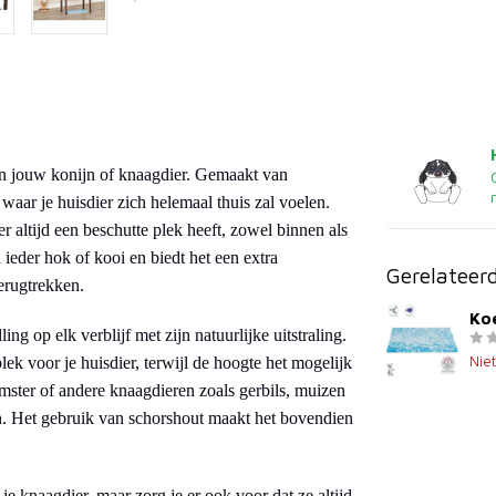
 van jouw konijn of knaagdier. Gemaakt van
 waar je huisdier zich helemaal thuis zal voelen.
r altijd een beschutte plek heeft, zowel binnen als
 ieder hok of kooi en biedt het een extra
Gerelateer
terugtrekken.
Koe
ing op elk verblijf met zijn natuurlijke uitstraling.
Nie
lek voor je huisdier, terwijl de hoogte het mogelijk
mster of andere knaagdieren zoals gerbils, muizen
ten. Het gebruik van schorshout maakt het bovendien
 je knaagdier, maar zorg je er ook voor dat ze altijd