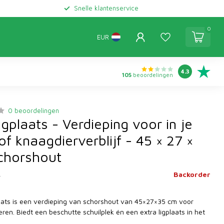
Snelle klantenservice
0
EUR
4.3
105
beoordelingen
0 beoordelingen
igplaats - Verdieping voor in je
of knaagdierverblijf - 45 × 27 ×
chorshout
Backorder
w
plaats is een verdieping van schorshout van 45×27×35 cm voor
ren. Biedt een beschutte schuilplek én een extra ligplaats in het