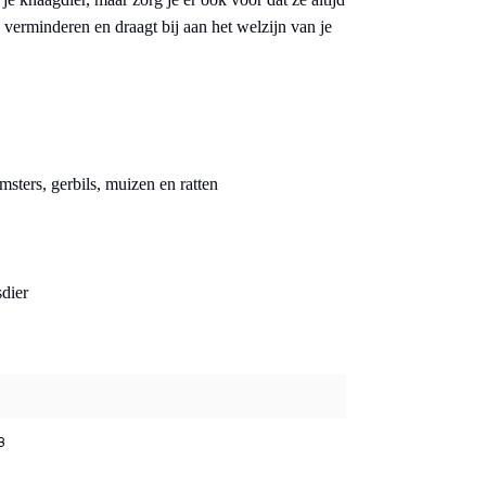
e verminderen en draagt bij aan het welzijn van je
msters, gerbils, muizen en ratten
sdier
3