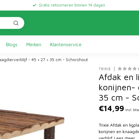
Gratis retourneren binnen 14 dagen
Blogs
Merken
Klantenservice
naagdierverblijf - 45 × 27 × 35 cm - Schorshout
TRIXIE
Afdak en l
konijnen- 
35 cm - S
€14,99
Incl. bt
Trixie Afdak en lig
konijnen en knaagdie
verblijf.
Lees meer
.