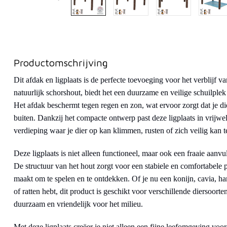
Productomschrijving
Dit afdak en ligplaats is de perfecte toevoeging voor het verblijf
natuurlijk schorshout, biedt het een duurzame en veilige schuilplek
Het afdak beschermt tegen regen en zon, wat ervoor zorgt dat je die
buiten. Dankzij het compacte ontwerp past deze ligplaats in vrijwel
verdieping waar je dier op kan klimmen, rusten of zich veilig kan 
Deze ligplaats is niet alleen functioneel, maar ook een fraaie aanvull
De structuur van het hout zorgt voor een stabiele en comfortabele p
maakt om te spelen en te ontdekken. Of je nu een konijn, cavia, ha
of ratten hebt, dit product is geschikt voor verschillende diersoor
duurzaam en vriendelijk voor het milieu.
Met deze ligplaats creëer je niet alleen een fijne leefomgeving voor