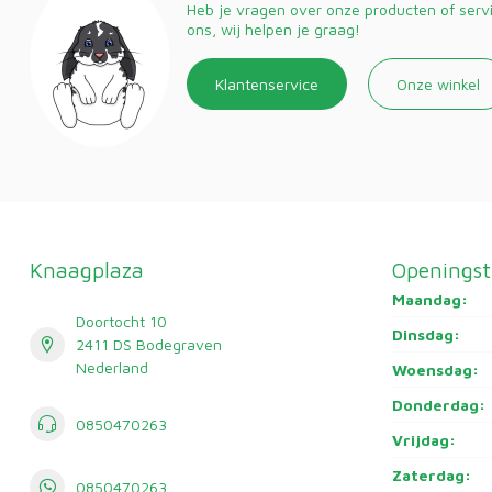
Heb je vragen over onze producten of ser
ons, wij helpen je graag!
Klantenservice
Onze winkel
Knaagplaza
Openingst
Maandag:
Doortocht 10
Dinsdag:
2411 DS Bodegraven
Nederland
Woensdag:
Donderdag:
0850470263
Vrijdag:
Zaterdag:
0850470263