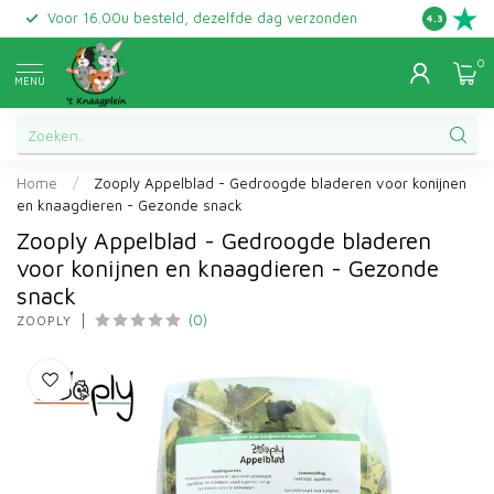
Voor 16.00u besteld, dezelfde dag verzonden
Gratis ret
4.3
0
MENU
Home
/
Zooply Appelblad - Gedroogde bladeren voor konijnen
en knaagdieren - Gezonde snack
Zooply Appelblad - Gedroogde bladeren
voor konijnen en knaagdieren - Gezonde
snack
(0)
ZOOPLY