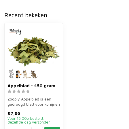
Recent bekeken
Appelblad - 450 gram
Zooply Appelblad is een
gedroogd blad voor konijnen
en knaagdieren. Strooi het
€7,95
d...
Voor 16.00u besteld,
dezelfde dag verzonden