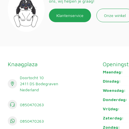
ons, wij helpen je graag!
Klantenservice
Onze winkel
Knaagplaza
Openingst
Maandag:
Doortocht 10
Dinsdag:
2411 DS Bodegraven
Nederland
Woensdag:
Donderdag:
0850470263
Vrijdag:
Zaterdag:
0850470263
Zondag: