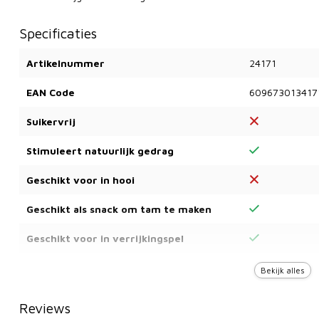
Specificaties
Artikelnummer
24171
EAN Code
609673013417
Suikervrij
Stimuleert natuurlijk gedrag
Geschikt voor in hooi
Geschikt als snack om tam te maken
Geschikt voor in verrijkingspel
Kan dagelijks gevoerd worden
Bekijk alles
Reviews