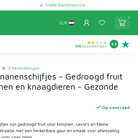
Snelle klantenservice
0
EUR
4.3
105
beoordelingen
0 beoordelingen
nanenschijfjes - Gedroogd fruit
jnen en knaagdieren - Gezonde
Op voorraad
jes zijn gedroogd fruit voor konijnen, cavia's en kleine
xtraatje met een herkenbare geur en smaak voor afwisseling
 voer.
Lees meer
.