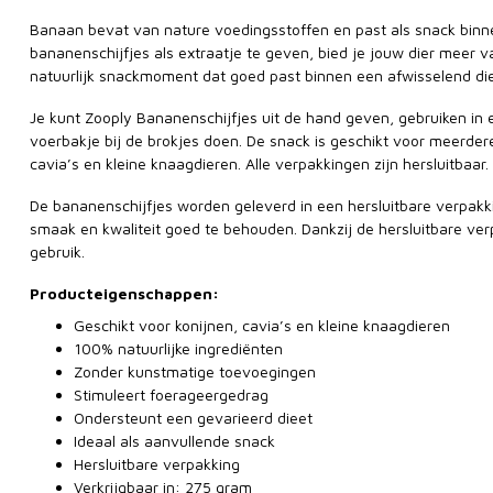
Banaan bevat van nature voedingsstoffen en past als snack binn
bananenschijfjes als extraatje te geven, bied je jouw dier meer va
natuurlijk snackmoment dat goed past binnen een afwisselend die
Je kunt Zooply Bananenschijfjes uit de hand geven, gebruiken in e
voerbakje bij de brokjes doen. De snack is geschikt voor meerder
cavia’s en kleine knaagdieren. Alle verpakkingen zijn hersluitbaar.
De bananenschijfjes worden geleverd in een hersluitbare verpakk
smaak en kwaliteit goed te behouden. Dankzij de hersluitbare verpa
gebruik.
Producteigenschappen:
Geschikt voor konijnen, cavia’s en kleine knaagdieren
100% natuurlijke ingrediënten
Zonder kunstmatige toevoegingen
Stimuleert foerageergedrag
Ondersteunt een gevarieerd dieet
Ideaal als aanvullende snack
Hersluitbare verpakking
Verkrijgbaar in: 275 gram