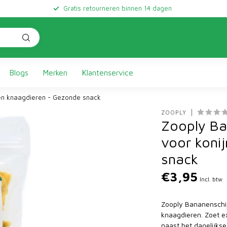
Gratis retourneren binnen 14 dagen
Blogs
Merken
Klantenservice
 en knaagdieren - Gezonde snack
ZOOPLY
Zooply Ba
voor koni
snack
€3,95
Incl. btw
Zooply Bananenschijf
knaagdieren. Zoet e
naast het dagelijkse