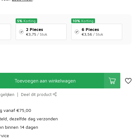
5%
Korting
10%
Korting
2 Pieces
6 Pieces
€3,75
/ Stuk
€3,56
/ Stuk
Toevoegen aan winkelwagen
gelijken
Deel dit product
ng vanaf €75,00
teld, dezelfde dag verzonden
ren binnen 14 dagen
rvice