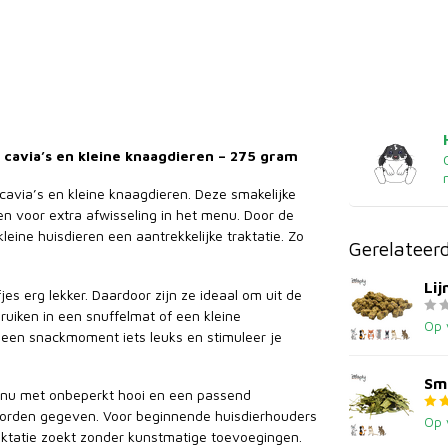
, cavia’s en kleine knaagdieren – 275 gram
 cavia’s en kleine knaagdieren. Deze smakelijke
gen voor extra afwisseling in het menu. Door de
eine huisdieren een aantrekkelijke traktatie. Zo
Gerelateer
Li
es erg lekker. Daardoor zijn ze ideaal om uit de
uiken in een snuffelmat of een kleine
Op 
 een snackmoment iets leuks en stimuleer je
Sm
menu met onbeperkt hooi en een passend
worden gegeven. Voor beginnende huisdierhouders
Op 
raktatie zoekt zonder kunstmatige toevoegingen.