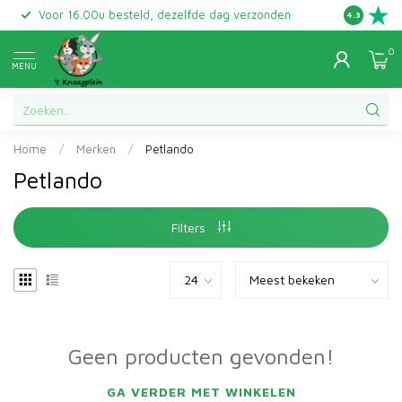
Voor 16.00u besteld, dezelfde dag verzonden
Gratis ret
4.3
0
MENU
Home
/
Merken
/
Petlando
Petlando
Filters
Geen producten gevonden!
GA VERDER MET WINKELEN