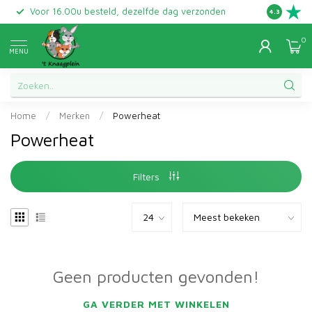
Voor 16.00u besteld, dezelfde dag verzonden
Gratis ret
4.3
0
MENU
Home
/
Merken
/
Powerheat
Powerheat
Filters
Geen producten gevonden!
GA VERDER MET WINKELEN