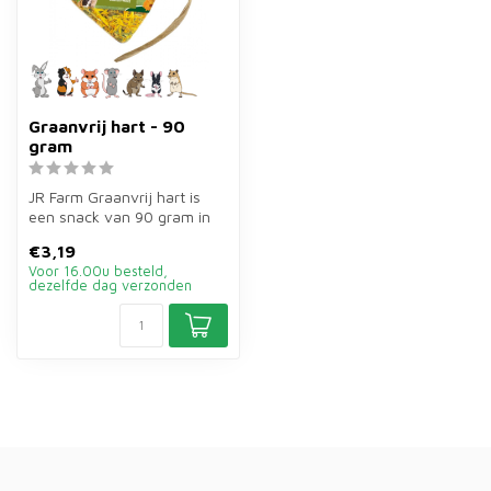
Graanvrij hart - 90
gram
JR Farm Graanvrij hart is
een snack van 90 gram in
hartvorm zonder granen
€3,19
voor k...
Voor 16.00u besteld,
dezelfde dag verzonden