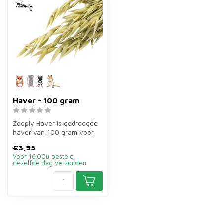
Haver – 100 gram
Zooply Haver is gedroogde
haver van 100 gram voor
hamsters, gerbils, muizen
€3,95
en r...
Voor 16.00u besteld,
dezelfde dag verzonden