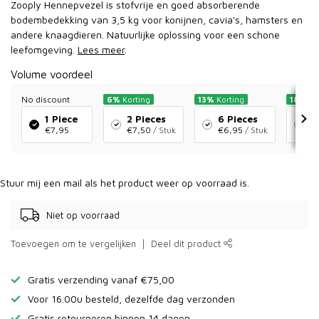
Zooply Hennepvezel is stofvrije en goed absorberende
bodembedekking van 3,5 kg voor konijnen, cavia's, hamsters en
andere knaagdieren. Natuurlijke oplossing voor een schone
leefomgeving.
Lees meer
.
Volume voordeel
No discount
6%
Korting
13%
Korting
18%
Ko
1 Piece
2 Pieces
6 Pieces
1
€7,95
€7,50
/ Stuk
€6,95
/ Stuk
€
Stuur mij een mail als het product weer op voorraad is.
Niet op voorraad
Toevoegen om te vergelijken
Deel dit product
Gratis verzending vanaf €75,00
Voor 16.00u besteld, dezelfde dag verzonden
Gratis retourneren binnen 14 dagen