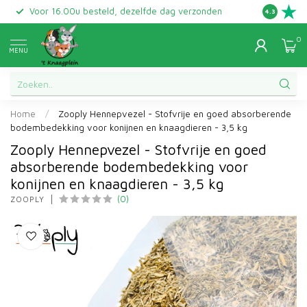
Voor 16.00u besteld, dezelfde dag verzonden
Gratis ret
4.3
0
MENU
Home
/
Zooply Hennepvezel - Stofvrije en goed absorberende
bodembedekking voor konijnen en knaagdieren - 3,5 kg
Zooply Hennepvezel - Stofvrije en goed
absorberende bodembedekking voor
konijnen en knaagdieren - 3,5 kg
(0)
ZOOPLY