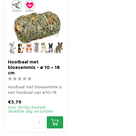
Hooibaal met
bloesemmix - ø 10 × 18
cm
Hooibaal met bloesemmix is
een hooibaal van ø10×18
cm van 200 gram voor
€5,79
konijnen...
Voor 16.00u besteld,
dezelfde dag verzonden