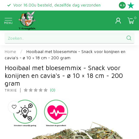
Voor 16.00u besteld, dezelfde dag verzonden
Gratis ret
4.3
0
MENU
Home
/
Hooibaal met bloesemmix - Snack voor konijnen en
cavia's - ø 10 × 18 cm - 200 gram
Hooibaal met bloesemmix - Snack voor
konijnen en cavia's - ø 10 × 18 cm - 200
gram
(0)
TRIXIE