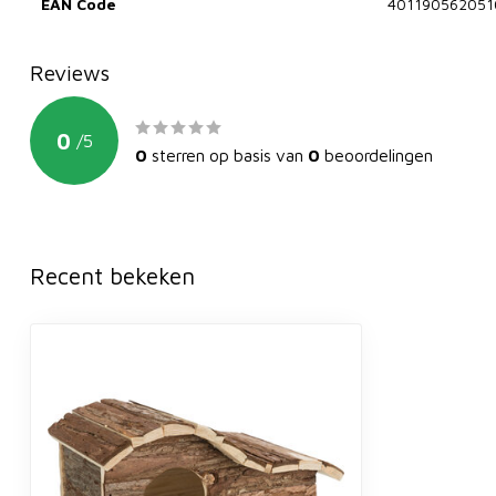
EAN Code
401190562051
Reviews
0
/
5
0
sterren op basis van
0
beoordelingen
Recent bekeken