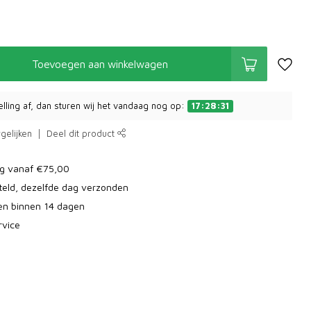
Toevoegen aan winkelwagen
elling af, dan sturen wij het vandaag nog op:
17:28:30
gelijken
Deel dit product
ng vanaf €75,00
teld, dezelfde dag verzonden
ren binnen 14 dagen
rvice