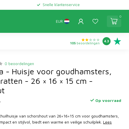
Snelle klantenservice
0
EUR
4.3
105
beoordelingen
0 beoordelingen
a - Huisje voor goudhamsters,
 ratten - 26 × 16 × 15 cm -
ut
Op voorraad
w
chuilhuisje van schorshout van 26×16×15 cm voor goudhamsters,
ompact en stijlvol, biedt een warme en veilige schuilplek.
Lees