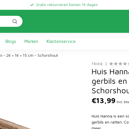
Gratis retourneren binnen 14 dagen
Blogs
Merken
Klantenservice
n - 26 × 16 × 15 cm - Schorshout
TRIXIE
Huis Hann
gerbils en
Schorsho
€13,99
Incl. bt
Huis Hanna is een s
gerbils en ratten. C
meer
.