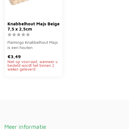
Knabbelhout Majs Beige
7,5 x 2,5cm
Flamingo Knabbelhout Majs
is een houten
tandenknabbelaar van
€3,49
7,5×2,5 cm voor kna...
Niet op voorraad, wanneer u
besteld wordt het binnen 2
weken geleverd
Meer informatie