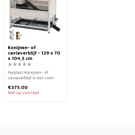
Konijnen- of
caviaverblijf - 129 x 70
x 104,5 cm
Ferplast Konijnen- of
caviaverblijf is een ruim
binnenverblijf van
€375,00
129×70×104,5 ...
Niet op voorraad