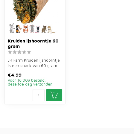
Kruiden ijshoorntje 60
gram
JR Farm Kruiden ijshoorntje
is een snack van 60 gram
gevuld met kruiden en
€4,99
bloem...
Voor 16.00u besteld,
dezelfde dag verzonden