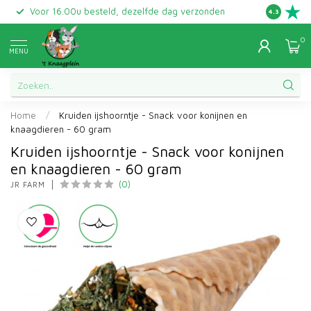
Voor 16.00u besteld, dezelfde dag verzonden
Gratis ret
4.3
0
MENU
Home
/
Kruiden ijshoorntje - Snack voor konijnen en
knaagdieren - 60 gram
Kruiden ijshoorntje - Snack voor konijnen
en knaagdieren - 60 gram
(0)
JR FARM