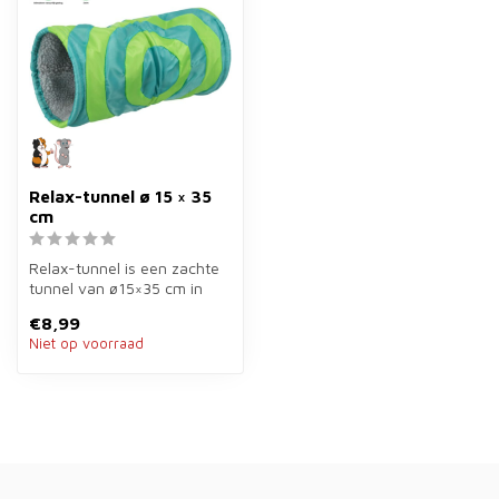
Relax-tunnel ø 15 × 35
cm
Relax-tunnel is een zachte
tunnel van ø15×35 cm in
turquoise/groen voor
€8,99
cavia's ...
Niet op voorraad