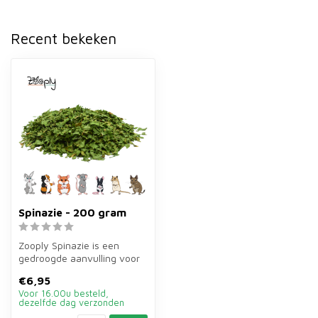
Recent bekeken
Spinazie - 200 gram
Zooply Spinazie is een
gedroogde aanvulling voor
konijnen, cavia's en kleine
€6,95
kna...
Voor 16.00u besteld,
dezelfde dag verzonden