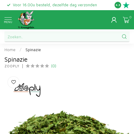
Voor 16.00u besteld, dezelfde dag verzonden
Gratis ret
4.3
0
MENU
Home
/
Spinazie
Spinazie
(0)
ZOOPLY