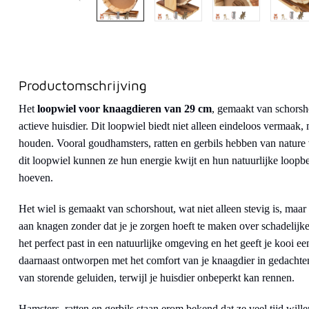
Productomschrijving
Het
loopwiel voor knaagdieren van 29 cm
, gemaakt van schorsh
actieve huisdier. Dit loopwiel biedt niet alleen eindeloos vermaak, 
houden. Vooral goudhamsters, ratten en gerbils hebben van nature
dit loopwiel kunnen ze hun energie kwijt en hun natuurlijke loopbe
hoeven.
Het wiel is gemaakt van schorshout, wat niet alleen stevig is, maa
aan knagen zonder dat je je zorgen hoeft te maken over schadelijke 
het perfect past in een natuurlijke omgeving en het geeft je kooi een
daarnaast ontworpen met het comfort van je knaagdier in gedachten: 
van storende geluiden, terwijl je huisdier onbeperkt kan rennen.
Hamsters, ratten en gerbils staan erom bekend dat ze veel tijd wi