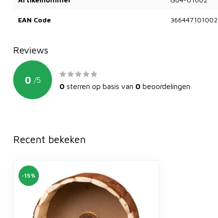
EAN Code
366447101002
Reviews
0
/
5
0
sterren op basis van
0
beoordelingen
Recent bekeken
-15%