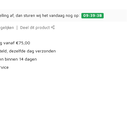
elling af, dan sturen wij het vandaag nog op:
09:39:37
gelijken
Deel dit product
ng vanaf €75,00
teld, dezelfde dag verzonden
ren binnen 14 dagen
rvice