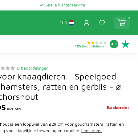
Snelle klantenservice
0
EUR
4.3
105
beoordelingen
0 beoordelingen
voor knaagdieren - Speelgoed
hamsters, ratten en gerbils - ø
chorshout
95
Backorder
Incl. btw
hout is een loopwiel van ø29 cm voor goudhamsters, ratten en
eilig voor dagelijkse beweging en conditie.
Lees meer
.