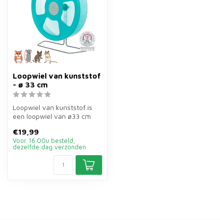
Loopwiel van kunststof
- ø 33 cm
Loopwiel van kunststof is
een loopwiel van ø33 cm
voor goudhamsters en
€19,99
ratten. R...
Voor 16.00u besteld,
dezelfde dag verzonden