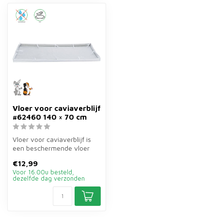
Vloer voor caviaverblijf
#62460 140 × 70 cm
Vloer voor caviaverblijf is
een beschermende vloer
van 140×70 cm in grijs/wit
€12,99
vo...
Voor 16.00u besteld,
dezelfde dag verzonden