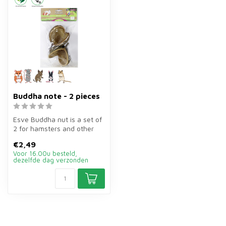
Buddha note - 2 pieces
Esve Buddha nut is a set of
2 for hamsters and other
rodents. Unique hideouts
€2,49
in...
Voor 16.00u besteld,
dezelfde dag verzonden