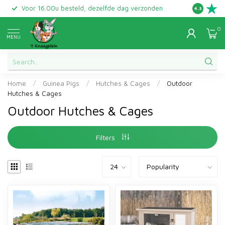
Voor 16.00u besteld, dezelfde dag verzonden
Gratis ret
4.3
0
MENU
Home
/
Guinea Pigs
/
Hutches & Cages
/
Outdoor
Hutches & Cages
Outdoor Hutches & Cages
Filters