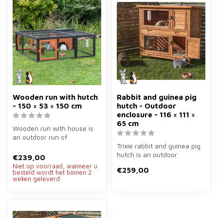
Wooden run with hutch
Rabbit and guinea pig
- 150 × 53 × 150 cm
hutch - Outdoor
enclosure - 116 × 111 ×
65 cm
Wooden run with house is
an outdoor run of
150×53×150 cm for rabbits
Trixie rabbit and guinea pig
and guinea ...
hutch is an outdoor
€239,00
enclosure of 116×111×65 cm
Niet op voorraad, wanneer u
€259,00
in b...
besteld wordt het binnen 2
weken geleverd