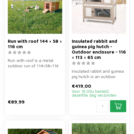
Run with roof 144 × 58 ×
Insulated rabbit and
116 cm
guinea pig hutch -
Outdoor enclosure - 116
× 113 × 65 cm
Run with roof is a metal
outdoor run of 114×58×116
cm in grey for rabbits and
Insulated rabbit and guinea
gu...
pig hutch is an outdoor
enclosure of 116×113×65 cm
€419,00
f...
Voor 16.00u besteld,
dezelfde dag verzonden
€89,99