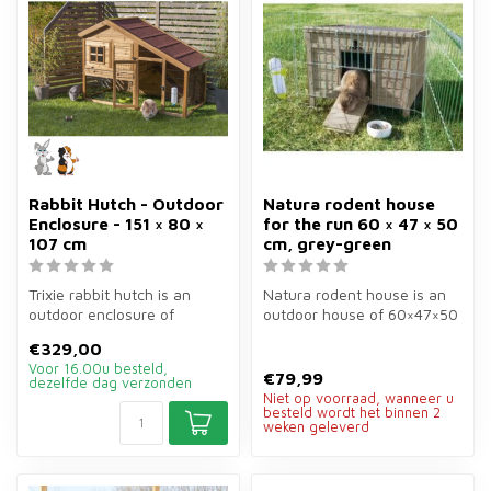
Rabbit Hutch - Outdoor
Natura rodent house
Enclosure - 151 × 80 ×
for the run 60 × 47 × 50
107 cm
cm, grey-green
Trixie rabbit hutch is an
Natura rodent house is an
outdoor enclosure of
outdoor house of 60×47×50
151×80×107 cm for rabbits.
cm in grey-green for
€329,00
Spacio...
rodents...
Voor 16.00u besteld,
€79,99
dezelfde dag verzonden
Niet op voorraad, wanneer u
besteld wordt het binnen 2
weken geleverd