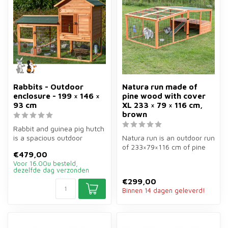
Rabbits - Outdoor
Natura run made of
enclosure - 199 × 146 ×
pine wood with cover
93 cm
XL 233 × 79 × 116 cm,
brown
Rabbit and guinea pig hutch
is a spacious outdoor
Natura run is an outdoor run
enclosure of 199×146×93 cm
of 233×79×116 cm of pine
€479,00
for...
wood for rabbits, guinea p...
Voor 16.00u besteld,
dezelfde dag verzonden
€299,00
Binnen 14 dagen geleverd!