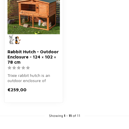
Rabbit Hutch - Outdoor
Enclosure - 124 × 102 ×
78 cm
Trixie rabbit hutch is an
outdoor enclosure of
124×102×78 cm for rabbits.
€259,00
Spacio...
Showing
1
-
11
of 11