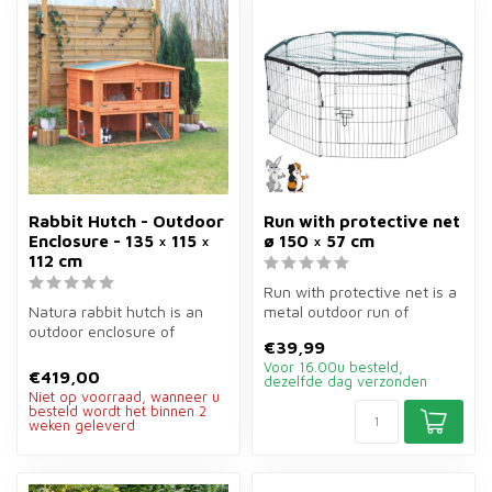
Rabbit Hutch - Outdoor
Run with protective net
Enclosure - 135 × 115 ×
ø 150 × 57 cm
112 cm
Run with protective net is a
Natura rabbit hutch is an
metal outdoor run of
outdoor enclosure of
ø150×57 cm in green for
€39,99
135×115×112 cm for rabbits,
rabbit...
Voor 16.00u besteld,
guine...
€419,00
dezelfde dag verzonden
Niet op voorraad, wanneer u
besteld wordt het binnen 2
weken geleverd