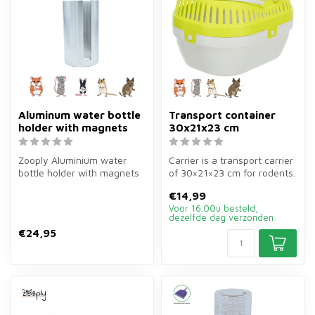
Aluminum water bottle
Transport container
holder with magnets
30x21x23 cm
Zooply Aluminium water
Carrier is a transport carrier
bottle holder with magnets
of 30×21×23 cm for rodents.
is specially designed for
Safe and comfortable ...
€14,99
glas...
Voor 16.00u besteld,
dezelfde dag verzonden
€24,95