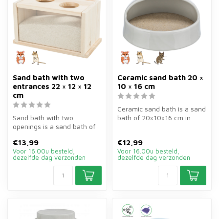
Sand bath with two
Ceramic sand bath 20 ×
entrances 22 × 12 × 12
10 × 16 cm
cm
Ceramic sand bath is a sand
Sand bath with two
bath of 20×10×16 cm in
openings is a sand bath of
grey for hamsters and
wood and plexiglass of
gerbils...
€13,99
€12,99
22×12×12 cm...
Voor 16.00u besteld,
Voor 16.00u besteld,
dezelfde dag verzonden
dezelfde dag verzonden