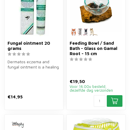
Fungal ointment 20
Feeding Bowl / Sand
grams
Bath - Glass on Gamal
Root - 15 cm
Dermatos eczema and
fungal ointment is a healing
ointment of 20 grams for
guinea...
€19,50
Voor 16.00u besteld,
dezelfde dag verzonden
€14,95