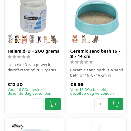
Halamid-D - 200 grams
Ceramic sand bath 16 ×
8 × 14 cm
Halamid-D is a powerful
disinfectant of 200 grams
Ceramic sand bath is a sand
for animal enclosures and
bath of 16×8×14 cm in
tran...
turquoise for hamsters and
€12,50
€8,99
ger...
Voor 16.00u besteld,
Voor 16.00u besteld,
dezelfde dag verzonden
dezelfde dag verzonden