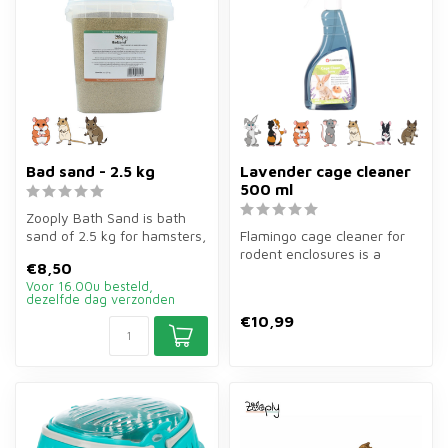
Bad sand - 2.5 kg
Lavender cage cleaner
500 ml
Zooply Bath Sand is bath
sand of 2.5 kg for hamsters,
Flamingo cage cleaner for
gerbils and degus. Special...
rodent enclosures is a
€8,50
cleaner of 500 ml with
Voor 16.00u besteld,
lavender...
dezelfde dag verzonden
€10,99