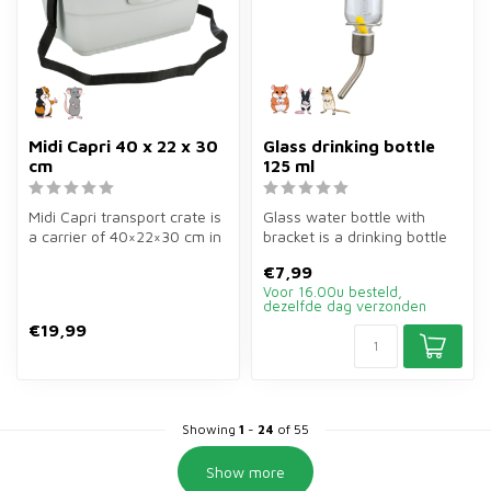
Midi Capri 40 x 22 x 30
Glass drinking bottle
cm
125 ml
Midi Capri transport crate is
Glass water bottle with
a carrier of 40×22×30 cm in
bracket is a drinking bottle
grey/green for guinea ...
of 125 ml of high-quality g...
€7,99
Voor 16.00u besteld,
dezelfde dag verzonden
€19,99
Showing
1
-
24
of 55
Show more