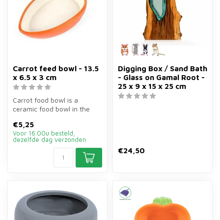
Carrot feed bowl - 13.5
Digging Box / Sand Bath
x 6.5 x 3 cm
- Glass on Gamal Root -
25 x 9 x 15 x 25 cm
Carrot food bowl is a
ceramic food bowl in the
shape of a carrot of
€5,25
13.5×6.5×3 c...
Voor 16.00u besteld,
dezelfde dag verzonden
€24,50