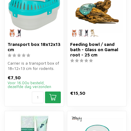
Transport box 18x12x13
Feeding bowl / sand
cm
bath - Glass on Gamal
root - 25 cm
Carrier is a transport box of
18×12×13 cm for rodents.
Small and handy for trans...
€7,50
Voor 16.00u besteld,
dezelfde dag verzonden
€15,50