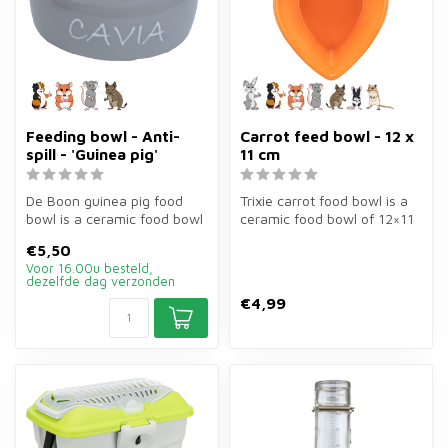
Feeding bowl - Anti-
Carrot feed bowl - 12 x
spill - 'Guinea pig'
11 cm
De Boon guinea pig food
Trixie carrot food bowl is a
bowl is a ceramic food bowl
ceramic food bowl of 12×11
of ø10 cm for guinea pigs
cm in carrot shape for r...
€5,50
an...
Voor 16.00u besteld,
dezelfde dag verzonden
€4,99