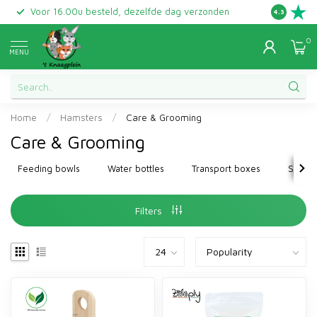
Voor 16.00u besteld, dezelfde dag verzonden
Gratis ret
4.3
0
MENU
Home
/
Hamsters
/
Care & Grooming
Care & Grooming
Feeding bowls
Water bottles
Transport boxes
Sand &
Filters