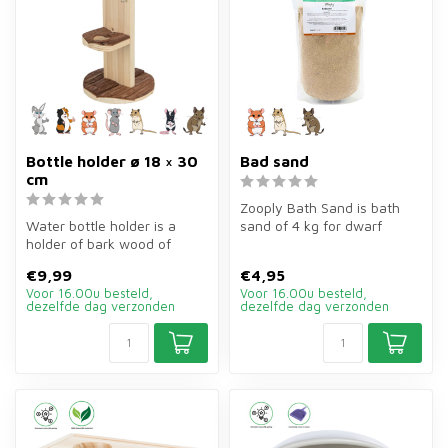
Bottle holder ø 18 × 30
Bad sand
cm
Zooply Bath Sand is bath
Water bottle holder is a
sand of 4 kg for dwarf
holder of bark wood of
hamsters, golden hamsters,
ø18×30 cm for rabbits and
gerbi...
€9,99
€4,95
rodent...
Voor 16.00u besteld,
Voor 16.00u besteld,
dezelfde dag verzonden
dezelfde dag verzonden