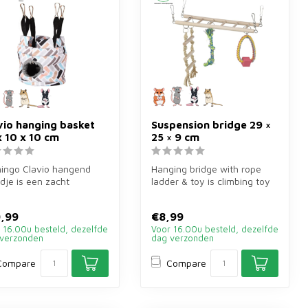
vio hanging basket
Suspension bridge 29 ×
x 10 x 10 cm
25 × 9 cm
ingo Clavio hangend
Hanging bridge with rope
je is een zacht
ladder & toy is climbing toy
ghuisje van 10×10×10
of wood of 29×25×9 cm for ...
oor goud...
,99
€8,99
 16.00u besteld, dezelfde
Voor 16.00u besteld, dezelfde
verzonden
dag verzonden
Compare
Compare