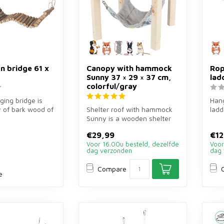
n bridge 61 x
Canopy with hammock
Rop
Sunny 37 × 29 × 37 cm,
lad
colorful/gray
ging bridge is
Hang
y of bark wood of
Shelter roof with hammock
ladd
 rodents. Han...
Sunny is a wooden shelter
wood
with hammock of 37×29×27
rode
€29,99
€12
cm ...
Voor 16.00u besteld, dezelfde
Voor
dag verzonden
dag 
Compare
e