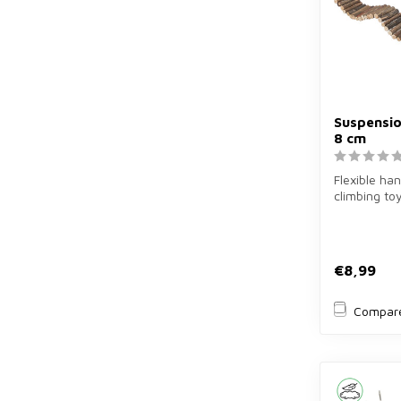
Suspensio
8 cm
Flexible han
climbing to
61×8 cm for
€8,99
Compar