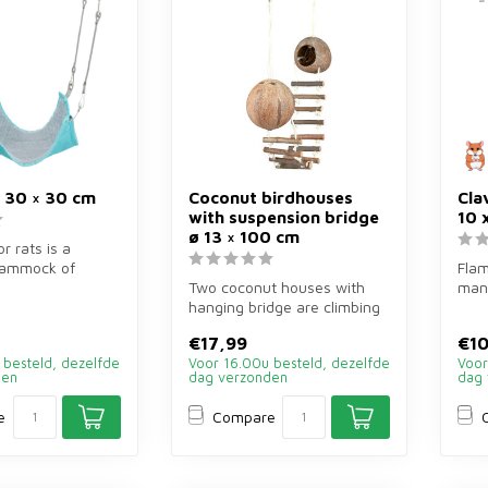
30 × 30 cm
Coconut birdhouses
Cla
with suspension bridge
10 
ø 13 × 100 cm
 rats is a
hammock of
Flam
r rats,
Two coconut houses with
mand
ice and ...
hanging bridge are climbing
han
toys of real coconuts of
cm v
€17,99
€10
ø13...
 besteld, dezelfde
Voor 16.00u besteld, dezelfde
Voor
den
dag verzonden
dag 
e
Compare