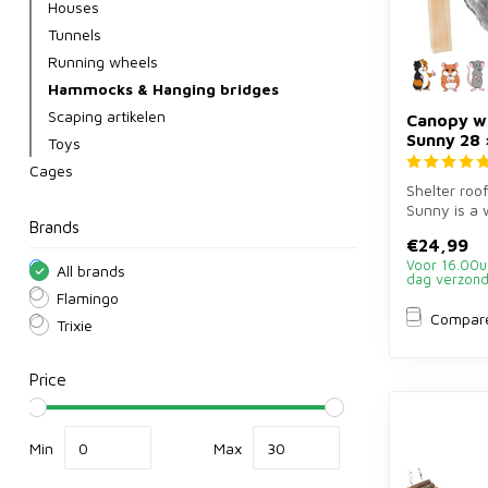
Houses
Tunnels
Running wheels
Hammocks & Hanging bridges
Scaping artikelen
Canopy w
Sunny 28 
Toys
Cages
Shelter ro
Sunny is a 
Brands
with hammo
€24,99
cm ...
Voor 16.00u
All brands
dag verzon
Flamingo
Compar
Trixie
Price
Min
Max