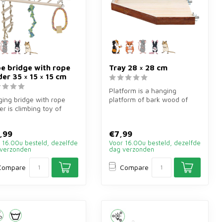
e bridge with rope
Tray 28 × 28 cm
der 35 × 15 × 15 cm
Platform is a hanging
ing bridge with rope
platform of bark wood of
er is climbing toy of
28×28 cm for rodents. Larger
 of 35×15×15 cm for
mode...
n...
,99
€7,99
 16.00u besteld, dezelfde
Voor 16.00u besteld, dezelfde
verzonden
dag verzonden
Compare
Compare