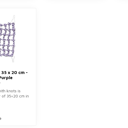
 35 x 20 cm -
Purple
ith knots is
y of 35×20 cm in
le for rats. St...
e