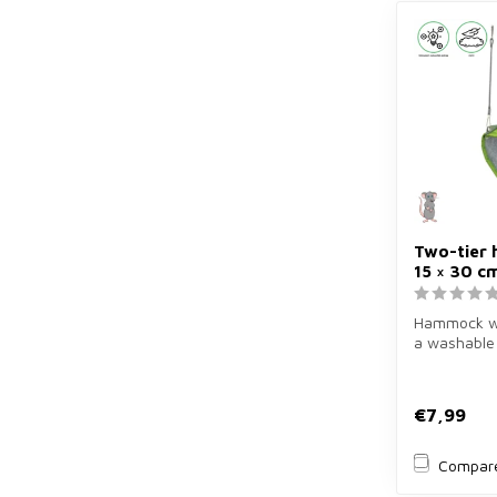
Two-tier
15 × 30 c
Hammock wit
a washable
22×15×30 c
rodent...
€7,99
Compar