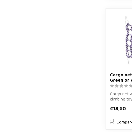
Cargo net
Green or 
Cargo net w
climbing to
green or purp
€18,50
Compar