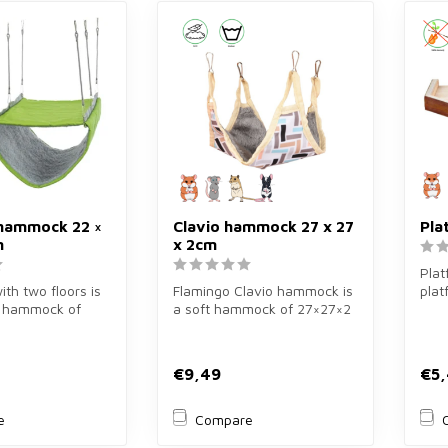
 hammock 22 ×
Clavio hammock 27 x 27
Pla
m
x 2cm
Plat
h two floors is
Flamingo Clavio hammock is
plat
 hammock of
a soft hammock of 27×27×2
17×1
m for rats and
cm in multi-colour for gold...
Prov
€9,49
€5
e
Compare