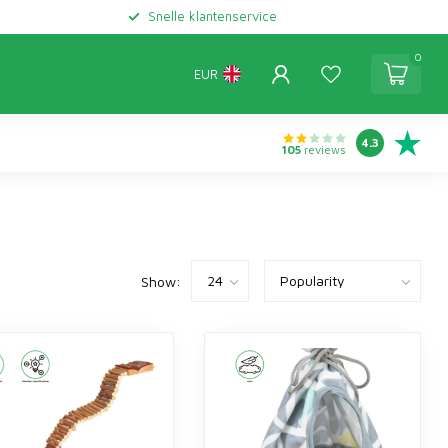
Snelle klantenservice
0
EUR
4.3
105
reviews
Show: