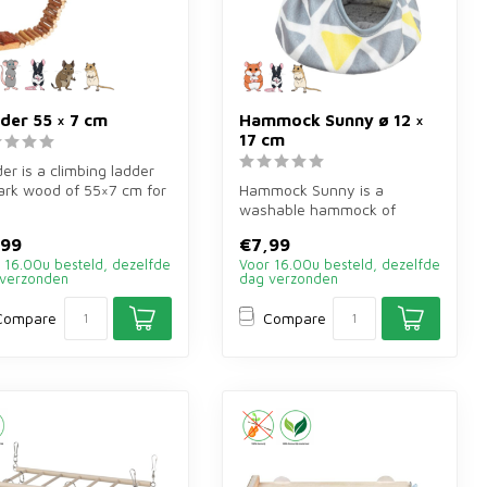
der 55 × 7 cm
Hammock Sunny ø 12 ×
17 cm
er is a climbing ladder
ark wood of 55×7 cm for
Hammock Sunny is a
nts. Provides extra ...
washable hammock of
ø12×17 cm for rodents. Small
,99
€7,99
and colourfu...
 16.00u besteld, dezelfde
Voor 16.00u besteld, dezelfde
verzonden
dag verzonden
Compare
Compare