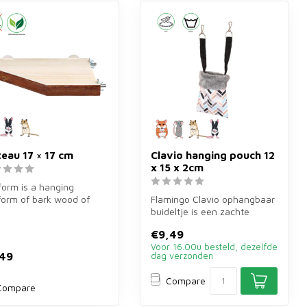
teau 17 × 17 cm
Clavio hanging pouch 12
x 15 x 2cm
form is a hanging
form of bark wood of
Flamingo Clavio ophangbaar
7 cm for rodents.
buideltje is een zachte
ides ex...
hangzak van 12×15×2 cm
€9,49
voor g...
Voor 16.00u besteld, dezelfde
,49
dag verzonden
Compare
Compare