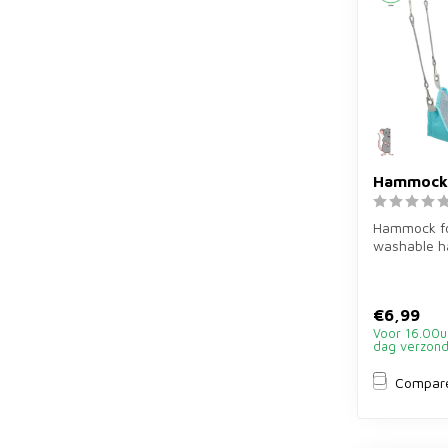
Hammock 
Hammock for
washable 
30×30 cm fo
hamsters, m
€6,99
Voor 16.00u
dag verzon
Compar