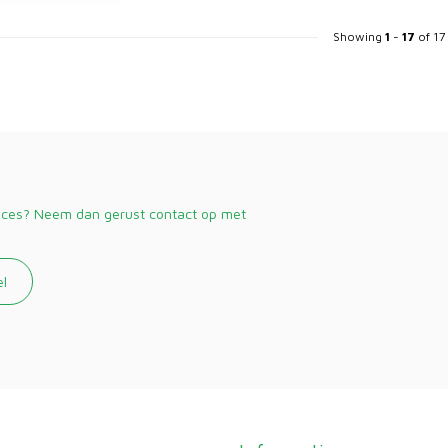
Showing
1
-
17
of 17
vices? Neem dan gerust contact op met
el