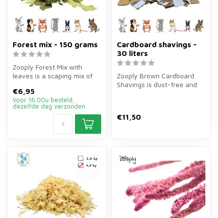
Forest mix - 150 grams
Cardboard shavings -
30 liters
Zooply Forest Mix with
leaves is a scaping mix of
Zooply Brown Cardboard
150 grams of leaves for
Shavings is dust-free and
€6,95
hamste...
highly absorbent bedding of
Voor 16.00u besteld,
30 ...
dezelfde dag verzonden
€11,50