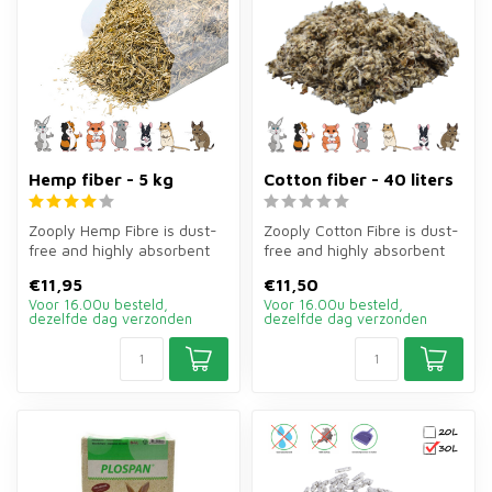
Hemp fiber - 5 kg
Cotton fiber - 40 liters
Zooply Hemp Fibre is dust-
Zooply Cotton Fibre is dust-
free and highly absorbent
free and highly absorbent
bedding of 5 kg for rabbits,...
bedding of 40 litres for r...
€11,95
€11,50
Voor 16.00u besteld,
Voor 16.00u besteld,
dezelfde dag verzonden
dezelfde dag verzonden