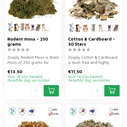
Rodent moss – 250
Cotton & Cardboard -
grams
30 liters
Zooply Rodent Moss is dried
Zooply Cotton & Cardboard
moss of 250 grams for
is dust-free and highly
hamsters, gerbils, mice and
absorbent bedding of 30
€13,50
€11,50
ra...
litres...
Voor 16.00u besteld,
Voor 16.00u besteld,
dezelfde dag verzonden
dezelfde dag verzonden