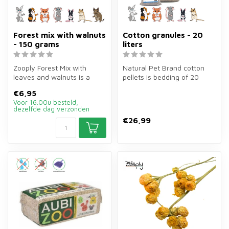
Forest mix with walnuts
Cotton granules - 20
- 150 grams
liters
Zooply Forest Mix with
Natural Pet Brand cotton
leaves and walnuts is a
pellets is bedding of 20
scaping mix of 150 grams of
litres of compressed cotton
€6,95
leave...
fi...
Voor 16.00u besteld,
dezelfde dag verzonden
€26,99