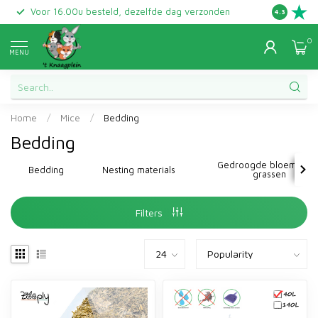
Voor 16.00u besteld, dezelfde dag verzonden
Gratis ret
4.3
0
MENU
Home
/
Mice
/
Bedding
Bedding
Gedroogde bloemen e
Bedding
Nesting materials
grassen
Filters