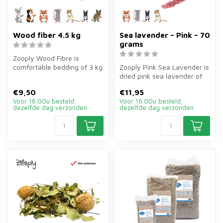
Wood fiber 4.5 kg
Sea lavender – Pink – 70
grams
Zooply Wood Fibre is
comfortable bedding of 3 kg
Zooply Pink Sea Lavender is
for rabbits, guinea pigs,
dried pink sea lavender of
hamst...
70 grams for hamsters, ge...
€9,50
€11,95
Voor 16.00u besteld,
Voor 16.00u besteld,
dezelfde dag verzonden
dezelfde dag verzonden