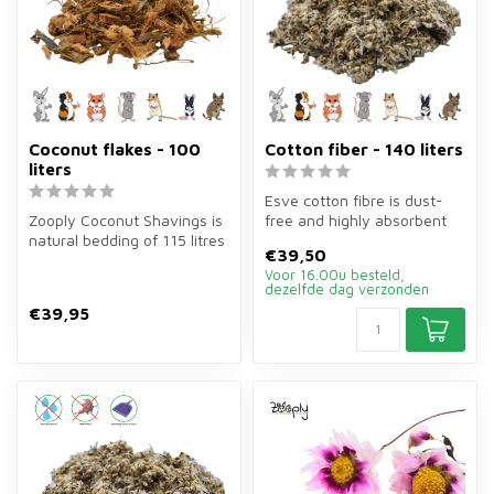
Coconut flakes - 100
Cotton fiber - 140 liters
liters
Esve cotton fibre is dust-
Zooply Coconut Shavings is
free and highly absorbent
natural bedding of 115 litres
bedding of 140 litres for ra...
€39,50
for rodents. Large size...
Voor 16.00u besteld,
dezelfde dag verzonden
€39,95