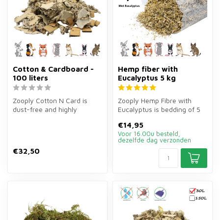
Cotton & Cardboard -
Hemp fiber with
100 liters
Eucalyptus 5 kg
Zooply Cotton N Card is
Zooply Hemp Fibre with
dust-free and highly
Eucalyptus is bedding of 5
absorbent bedding of 150
kg for rabbits, guinea pigs,
€14,95
litres for...
h...
Voor 16.00u besteld,
dezelfde dag verzonden
€32,50