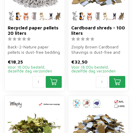
Recycled paper pellets
Cardboard shreds - 100
20 liters
liters
Back-2-Nature paper
Zooply Brown Cardboard
pellets is dust-free bedding
Shavings is dust-free and
of 20 litres of more than
highly absorbent bedding of
€18,25
€32,50
99% r...
150...
Voor 16.00u besteld,
Voor 16.00u besteld,
dezelfde dag verzonden
dezelfde dag verzonden