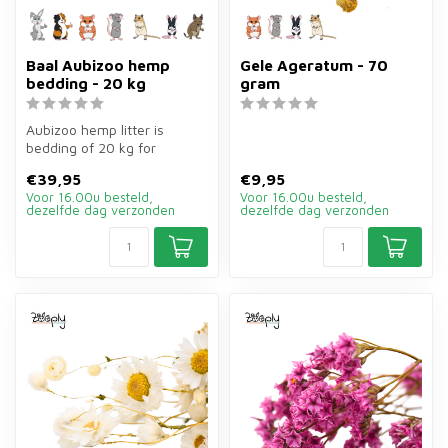
Baal Aubizoo hemp
Gele Ageratum - 70
bedding - 20 kg
gram
Aubizoo hemp litter is
bedding of 20 kg for
rodents, birds, reptiles and
€39,95
€9,95
horses....
Voor 16.00u besteld,
Voor 16.00u besteld,
dezelfde dag verzonden
dezelfde dag verzonden