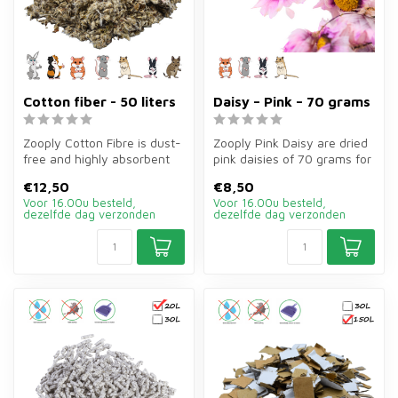
Cotton fiber - 50 liters
Daisy – Pink – 70 grams
Zooply Cotton Fibre is dust-
Zooply Pink Daisy are dried
free and highly absorbent
pink daisies of 70 grams for
bedding of 50 litres for r...
hamsters, gerbils, mice...
€12,50
€8,50
Voor 16.00u besteld,
Voor 16.00u besteld,
dezelfde dag verzonden
dezelfde dag verzonden