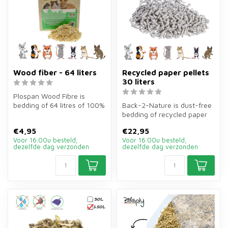
Wood fiber - 64 liters
Recycled paper pellets
30 liters
Plospan Wood Fibre is
bedding of 64 litres of 100%
Back-2-Nature is dust-free
natural wood fibres for
bedding of recycled paper
rabbi...
for rabbits, guinea pigs, h...
€4,95
€22,95
Voor 16.00u besteld,
Voor 16.00u besteld,
dezelfde dag verzonden
dezelfde dag verzonden