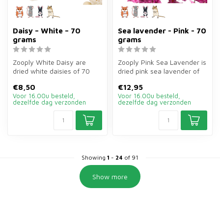
Daisy – White – 70
Sea lavender - Pink - 70
grams
grams
Zooply White Daisy are
Zooply Pink Sea Lavender is
dried white daisies of 70
dried pink sea lavender of
grams for hamsters, gerbils,
70 grams for hamsters, ge...
€8,50
€12,95
mi...
Voor 16.00u besteld,
Voor 16.00u besteld,
dezelfde dag verzonden
dezelfde dag verzonden
Showing
1
-
24
of 91
Show more