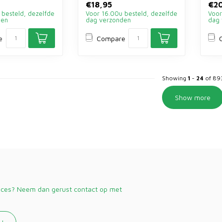
€18,95
€2
gu...
...
 besteld, dezelfde
Voor 16.00u besteld, dezelfde
Voor
den
dag verzonden
dag 
e
Compare
Showing
1
-
24
of 89
Show more
vices? Neem dan gerust contact op met