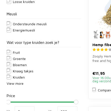
Losse kruiden
Meusli
Ondersteunde meusli
Energiemuesli
Wat voor type kruiden zoek je?
Hemp fibe
Fruit
Zooply Hemp
Groente
free and hi
Bloemen
bedding of 5
Knaag takjes
€11,95
Kruiden
Voor 16.00u
dag verzon
View more
Compar
Price