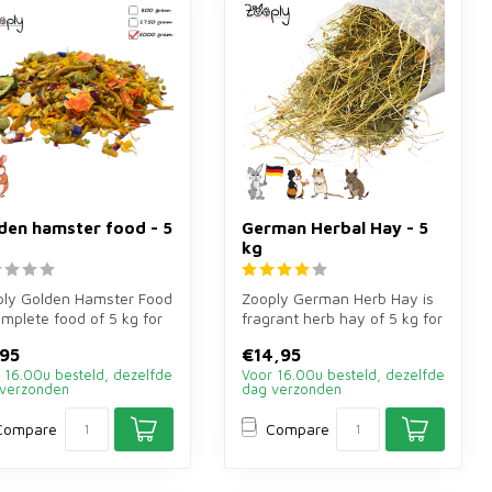
den hamster food - 5
German Herbal Hay - 5
kg
ply Golden Hamster Food
Zooply German Herb Hay is
omplete food of 5 kg for
fragrant herb hay of 5 kg for
en hamsters. Varied ...
rabbits, guinea pigs and...
95
€14,95
 16.00u besteld, dezelfde
Voor 16.00u besteld, dezelfde
verzonden
dag verzonden
Compare
Compare