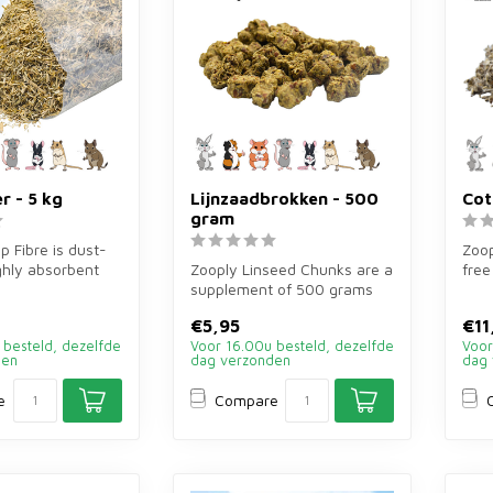
r - 5 kg
Lijnzaadbrokken - 500
Cot
gram
 Fibre is dust-
Zoop
ghly absorbent
Zooply Linseed Chunks are a
free
 kg for rabbits,...
supplement of 500 grams
bedd
for rabbits, guinea pigs and...
€5,95
€11
 besteld, dezelfde
Voor 16.00u besteld, dezelfde
Voor
den
dag verzonden
dag 
e
Compare