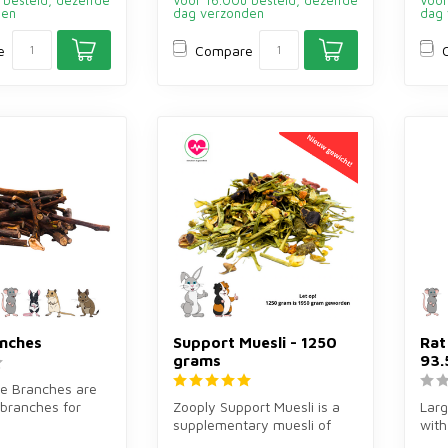
 besteld, dezelfde
Voor 16.00u besteld, dezelfde
Voor
den
dag verzonden
dag 
e
Compare
anches
Support Muesli - 1250
Rat
grams
93.
le Branches are
branches for
Zooply Support Muesli is a
Larg
inea pigs and
supplementary muesli of
with
1750 grams for rabbits and
encl