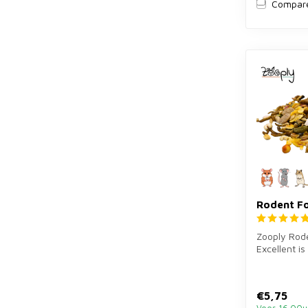
Compar
Rodent Fo
Zooply Rod
Excellent is
complete fo
gerbils...
€5,75