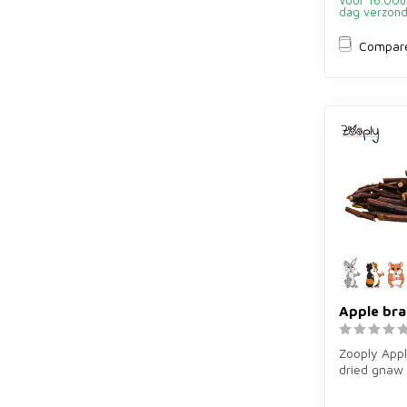
Voor 16.00u
dag verzon
Compar
Apple br
Zooply App
dried gnaw 
rabbits, gu
roden...