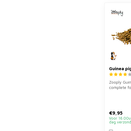
Guinea pi
Zooply Guin
complete fo
extra vitami
€9,95
Voor 16.00u
dag verzon