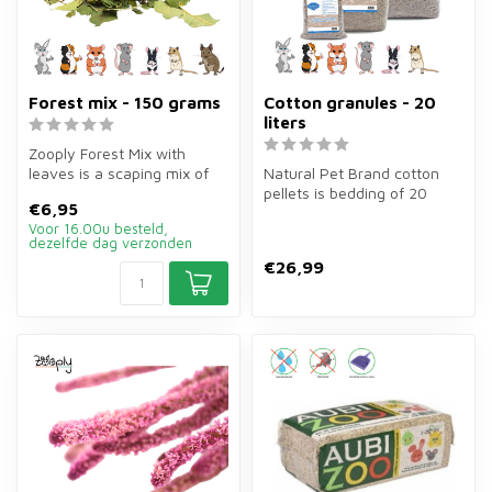
Forest mix - 150 grams
Cotton granules - 20
liters
Zooply Forest Mix with
leaves is a scaping mix of
Natural Pet Brand cotton
150 grams of leaves for
pellets is bedding of 20
€6,95
hamste...
litres of compressed cotton
Voor 16.00u besteld,
fi...
dezelfde dag verzonden
€26,99