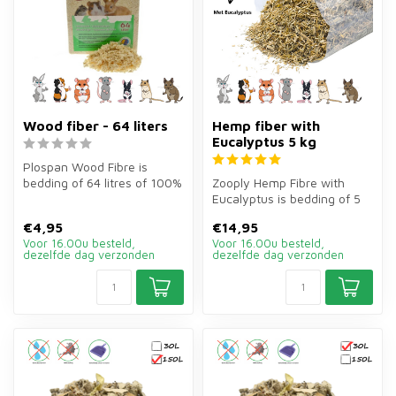
Wood fiber - 64 liters
Hemp fiber with
Eucalyptus 5 kg
Plospan Wood Fibre is
bedding of 64 litres of 100%
Zooply Hemp Fibre with
natural wood fibres for
Eucalyptus is bedding of 5
rabbi...
kg for rabbits, guinea pigs,
€4,95
€14,95
h...
Voor 16.00u besteld,
Voor 16.00u besteld,
dezelfde dag verzonden
dezelfde dag verzonden