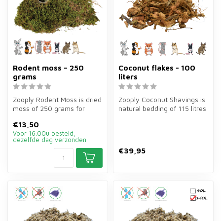
Rodent moss – 250
Coconut flakes - 100
grams
liters
Zooply Rodent Moss is dried
Zooply Coconut Shavings is
moss of 250 grams for
natural bedding of 115 litres
hamsters, gerbils, mice and
for rodents. Large size...
€13,50
ra...
Voor 16.00u besteld,
dezelfde dag verzonden
€39,95