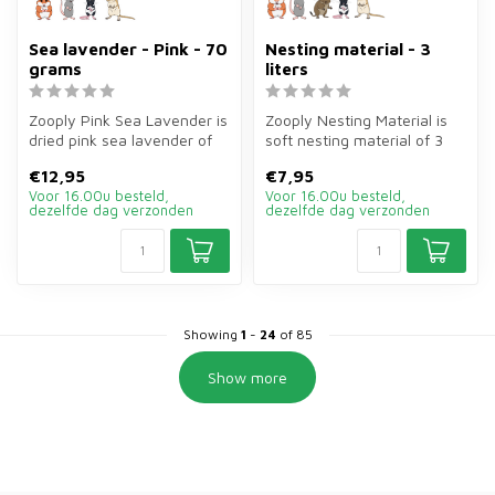
Sea lavender - Pink - 70
Nesting material - 3
grams
liters
Zooply Pink Sea Lavender is
Zooply Nesting Material is
dried pink sea lavender of
soft nesting material of 3
70 grams for hamsters, ge...
litres for hamsters and ot...
€12,95
€7,95
Voor 16.00u besteld,
Voor 16.00u besteld,
dezelfde dag verzonden
dezelfde dag verzonden
Showing
1
-
24
of 85
Show more