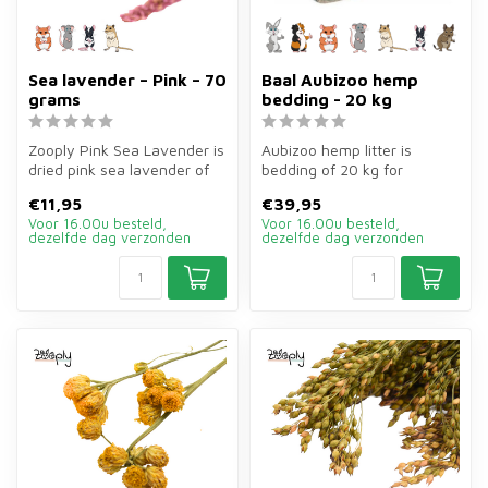
Sea lavender – Pink – 70
Baal Aubizoo hemp
grams
bedding - 20 kg
Zooply Pink Sea Lavender is
Aubizoo hemp litter is
dried pink sea lavender of
bedding of 20 kg for
70 grams for hamsters, ge...
rodents, birds, reptiles and
€11,95
€39,95
horses....
Voor 16.00u besteld,
Voor 16.00u besteld,
dezelfde dag verzonden
dezelfde dag verzonden