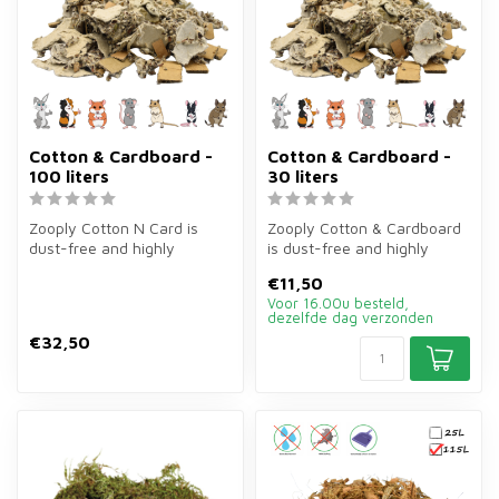
Cotton & Cardboard -
Cotton & Cardboard -
100 liters
30 liters
Zooply Cotton N Card is
Zooply Cotton & Cardboard
dust-free and highly
is dust-free and highly
absorbent bedding of 150
absorbent bedding of 30
€11,50
litres for...
litres...
Voor 16.00u besteld,
dezelfde dag verzonden
€32,50