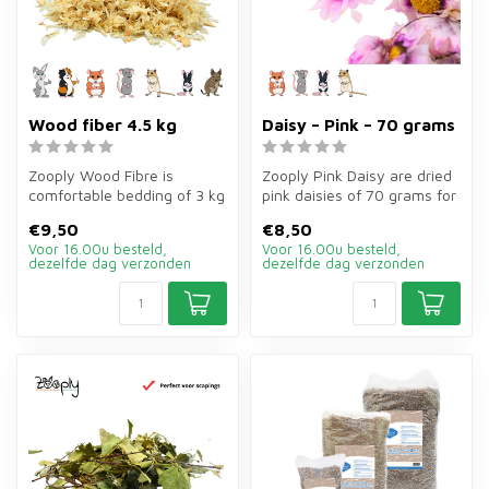
Wood fiber 4.5 kg
Daisy – Pink – 70 grams
Zooply Wood Fibre is
Zooply Pink Daisy are dried
comfortable bedding of 3 kg
pink daisies of 70 grams for
for rabbits, guinea pigs,
hamsters, gerbils, mice...
€9,50
€8,50
hamst...
Voor 16.00u besteld,
Voor 16.00u besteld,
dezelfde dag verzonden
dezelfde dag verzonden