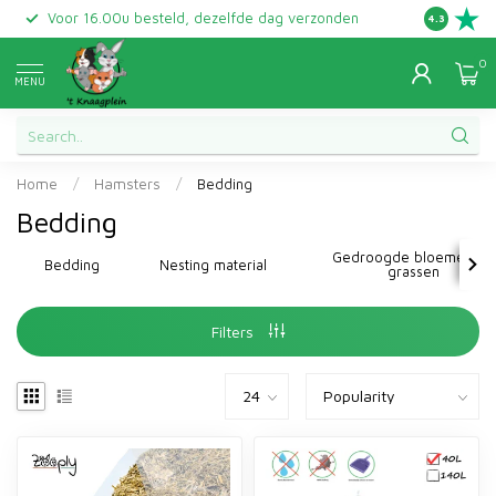
Voor 16.00u besteld, dezelfde dag verzonden
Gratis ret
4.3
0
MENU
Home
/
Hamsters
/
Bedding
Bedding
Gedroogde bloemen en
Bedding
Nesting material
grassen
Filters