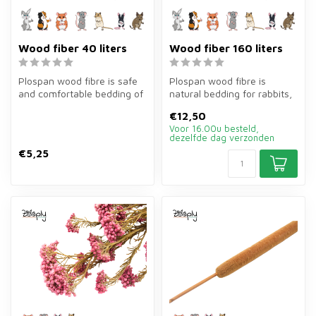
Wood fiber 40 liters
Wood fiber 160 liters
Plospan wood fibre is safe
Plospan wood fibre is
and comfortable bedding of
natural bedding for rabbits,
40 litres for rabbits and ...
guinea pigs and other
€12,50
rodents...
Voor 16.00u besteld,
dezelfde dag verzonden
€5,25