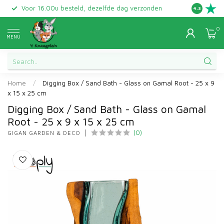
Voor 16.00u besteld, dezelfde dag verzonden
Gratis ret
4.3
0
MENU
Home
/
Digging Box / Sand Bath - Glass on Gamal Root - 25 x 9
x 15 x 25 cm
Digging Box / Sand Bath - Glass on Gamal
Root - 25 x 9 x 15 x 25 cm
(0)
GIGAN GARDEN & DECO