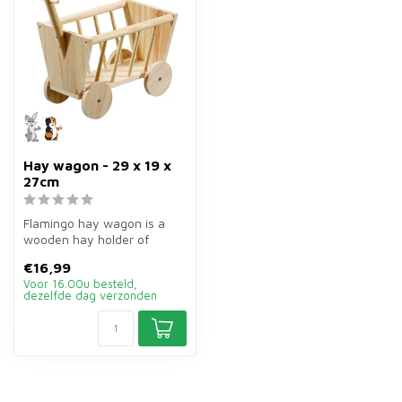
Hay wagon - 29 x 19 x
27cm
Flamingo hay wagon is a
wooden hay holder of
29×19×27 cm for guinea
€16,99
pigs and rab...
Voor 16.00u besteld,
dezelfde dag verzonden