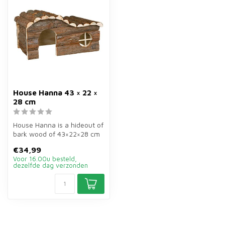
House Hanna 43 × 22 ×
28 cm
House Hanna is a hideout of
bark wood of 43×22×28 cm
for rabbits and guinea pigs...
€34,99
Voor 16.00u besteld,
dezelfde dag verzonden