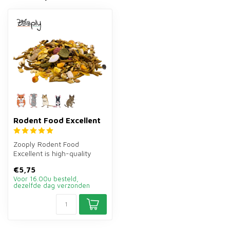
Rodent Food Excellent
Zooply Rodent Food
Excellent is high-quality
complete food for hamsters,
€5,75
gerbils...
Voor 16.00u besteld,
dezelfde dag verzonden