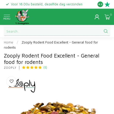
Voor 16.00u besteld, dezelfde dag verzonden
Gratis ret
4.3
0
MENU
Home
/
Zooply Rodent Food Excellent - General food for
rodents
Zooply Rodent Food Excellent - General
food for rodents
(1)
ZOOPLY