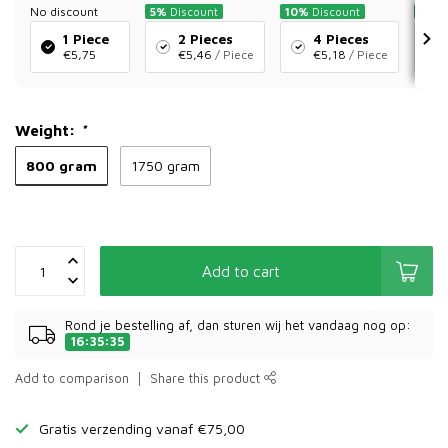
No discount
5%
Discount
10%
Discount
15%
D
1 Piece
2 Pieces
4 Pieces
€5,75
€5,46
/ Piece
€5,18
/ Piece
Weight:
*
800 gram
1750 gram
Add to cart
Rond je bestelling af, dan sturen wij het vandaag nog op:
16:35:35
Add to comparison
Share this product
Gratis verzending vanaf €75,00