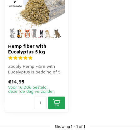
Hemp fiber with
Eucalyptus 5 kg
Zooply Hemp Fibre with
Eucalyptus is bedding of 5
kg for rabbits, guinea pigs,
€14,95
h...
Voor 16.00u besteld,
dezelfde dag verzonden
Showing
1
-
1
of 1