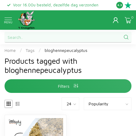
Voor 16.00u besteld, dezelfde dag verzonden
Gratis ret
4.3
0
MENU
Home
/
Tags
/
bloghennepeucalyptus
Products tagged with
bloghennepeucalyptus
Filters