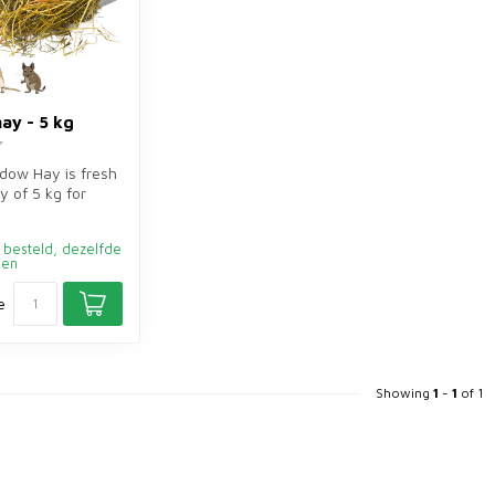
ay - 5 kg
dow Hay is fresh
 of 5 kg for
inea pigs and
 besteld, dezelfde
den
e
Showing
1
-
1
of 1