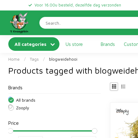
Voor 16.00u besteld, dezelfde dag verzonden
All categories
Us store
Brands
Custom
Home
/
Tags
/
blogweidehooi
Products tagged with blogweide
Brands
All brands
Zooply
Price