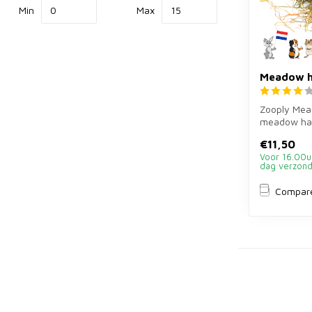
Min
Max
Meadow h
Zooply Mea
meadow hay
rabbits, gu
€11,50
other...
Voor 16.00u
dag verzon
Compar