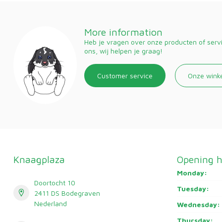
More information
Heb je vragen over onze producten of ser
ons, wij helpen je graag!
Customer service
Onze wink
Knaagplaza
Opening h
Monday:
Doortocht 10
Tuesday:
2411 DS Bodegraven
Nederland
Wednesday:
Thursday: