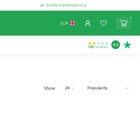
Snelle klantenservice
0
EUR
4.3
105
reviews
Show: