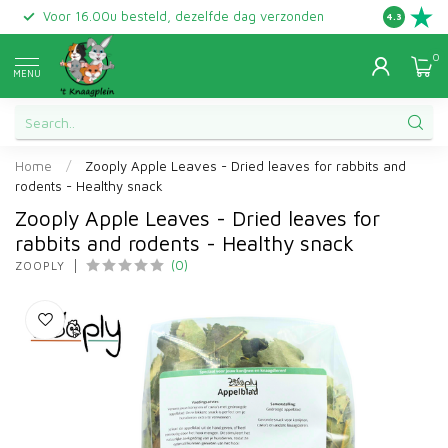
Voor 16.00u besteld, dezelfde dag verzonden
Gratis ret
4.3
0
MENU
Home
/
Zooply Apple Leaves - Dried leaves for rabbits and
rodents - Healthy snack
Zooply Apple Leaves - Dried leaves for
rabbits and rodents - Healthy snack
(0)
ZOOPLY