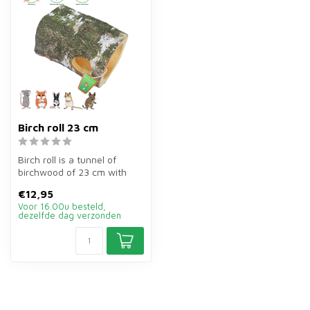
Birch roll 23 cm
Birch roll is a tunnel of
birchwood of 23 cm with
two holes for hamsters,
€12,95
rats, ...
Voor 16.00u besteld,
dezelfde dag verzonden