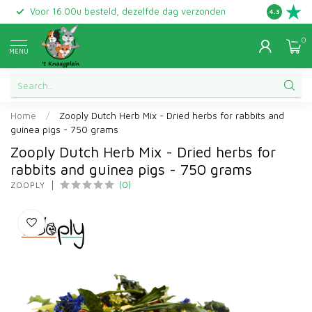
Voor 16.00u besteld, dezelfde dag verzonden
Gratis ret
4.3
0
MENU
Home
/
Zooply Dutch Herb Mix - Dried herbs for rabbits and
guinea pigs - 750 grams
Zooply Dutch Herb Mix - Dried herbs for
rabbits and guinea pigs - 750 grams
(0)
ZOOPLY