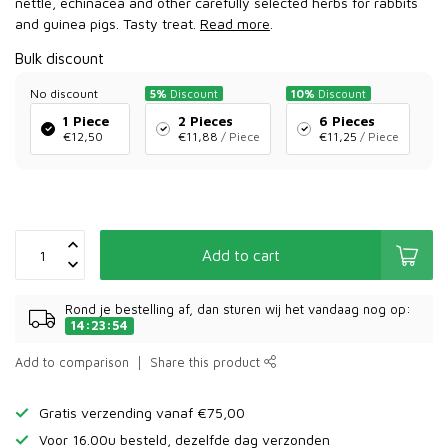
nettle, echinacea and other carefully selected herbs for rabbits
and guinea pigs. Tasty treat.
Read more
.
Bulk discount
No discount
5%
Discount
10%
Discount
1 Piece
2 Pieces
6 Pieces
€12,50
€11,88
/ Piece
€11,25
/ Piece
Add to cart
Rond je bestelling af, dan sturen wij het vandaag nog op:
14:23:54
Add to comparison
Share this product
Gratis verzending vanaf €75,00
Voor 16.00u besteld, dezelfde dag verzonden