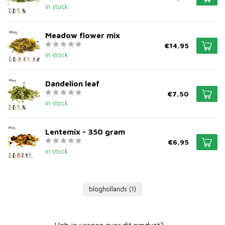
In stock
Meadow flower mix
€14,95
In stock
Dandelion leaf
€7,50
In stock
Lentemix - 350 gram
€6,95
In stock
bloghollands
(1)