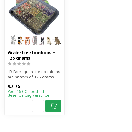
Grain-free bonbons –
125 grams
JR Farm grain-free bonbons
are snacks of 125 grams
without grains for rodents.
€7,75
R...
Voor 16.00u besteld,
dezelfde dag verzonden