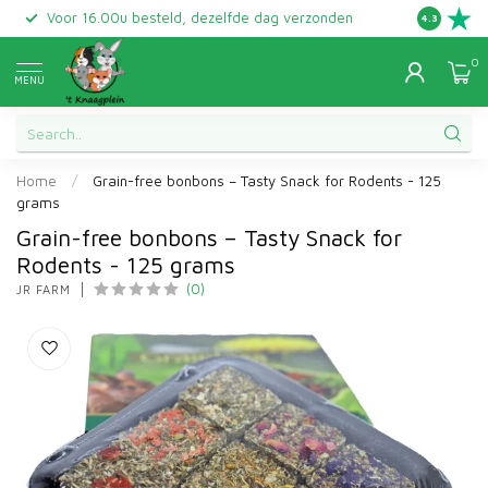
Voor 16.00u besteld, dezelfde dag verzonden
Gratis ret
4.3
0
MENU
Home
/
Grain-free bonbons – Tasty Snack for Rodents - 125
grams
Grain-free bonbons – Tasty Snack for
Rodents - 125 grams
(0)
JR FARM