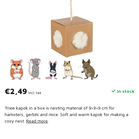
€2,49
In stock
Incl. tax
Trixie kapok in a box is nesting material of 9×9×9 cm for
hamsters, gerbils and mice. Soft and warm kapok for making a
cosy nest.
Read more
.