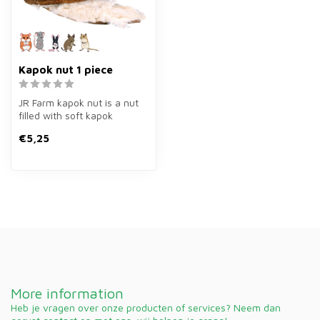
Kapok nut 1 piece
JR Farm kapok nut is a nut
filled with soft kapok
nesting material for rodents.
€5,25
...
More information
Heb je vragen over onze producten of services? Neem dan