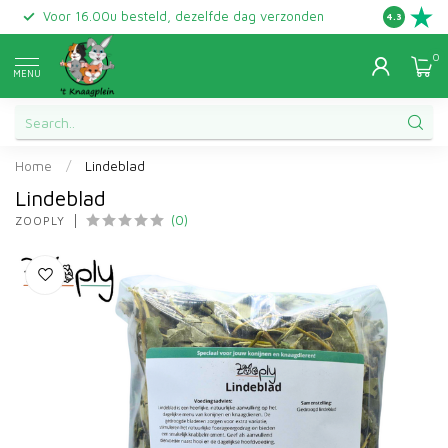
Voor 16.00u besteld, dezelfde dag verzonden
Gratis ret
4.3
0
MENU
Home
/
Lindeblad
Lindeblad
(0)
ZOOPLY