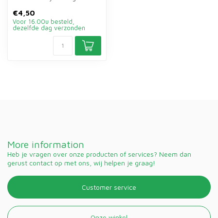
rabbits, guinea pigs and
€4,50
other...
Voor 16.00u besteld,
dezelfde dag verzonden
More information
Heb je vragen over onze producten of services? Neem dan
gerust contact op met ons, wij helpen je graag!
Customer service
Onze winkel