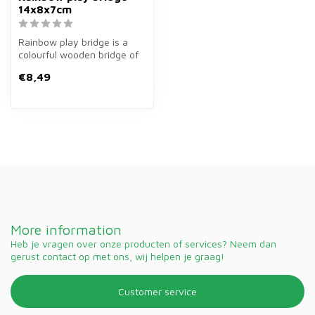
14x8x7cm
Rainbow play bridge is a
colourful wooden bridge of
14×8×7 cm for rodents. Fun
€8,49
t...
More information
Heb je vragen over onze producten of services? Neem dan
gerust contact op met ons, wij helpen je graag!
Customer service