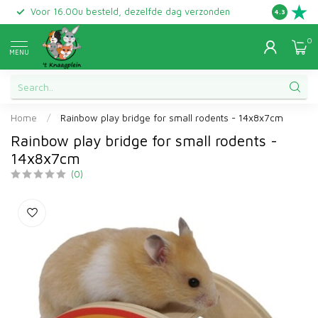
Voor 16.00u besteld, dezelfde dag verzonden
Gratis ret
4.3
0
MENU
Home
/
Rainbow play bridge for small rodents - 14x8x7cm
Rainbow play bridge for small rodents -
14x8x7cm
(0)